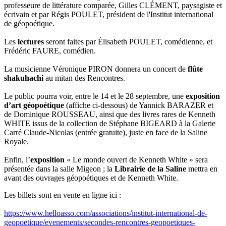
professeure de littérature comparée, Gilles CLÉMENT, paysagiste et
écrivain et par Régis POULET, président de l'Institut international
de géopoétique.
Les
lectures
seront faites par Élisabeth POULET, comédienne, et
Frédéric FAURE, comédien.
La musicienne Véronique PIRON donnera un concert de
flûte
shakuhachi
au mitan des Rencontres.
Le public pourra voir, entre le 14 et le 28 septembre, une
exposition
d’art géopoétique
(affiche ci-dessous) de Yannick BARAZER et
de Dominique ROUSSEAU, ainsi que des livres rares de Kenneth
WHITE issus de la collection de Stéphane BIGEARD à la Galerie
Carré Claude-Nicolas (entrée gratuite), juste en face de la Saline
Royale.
Enfin, l’
exposition
« Le monde ouvert de Kenneth White » sera
présentée dans la salle Migeon ; la
Librairie de la Saline
mettra en
avant des ouvrages géopoétiques et de Kenneth White.
Les billets sont en vente en ligne ici :
https://www.helloasso.com/associations/institut-international-de-
geopoetique/evenements/secondes-rencontres-geopoetiques-