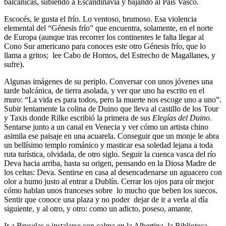
balcánicas, subiendo a Escandinavia y bajando al País Vasco.
Escocés, le gusta el frío. Lo ventoso, brumoso. Esa violencia
elemental del “Génesis frío” que encuentra, solamente, en el norte
de Europa (aunque tras recorrer los continentes le falta llegar al
Cono Sur americano para conoces este otro Génesis frío, que lo
llama a gritos; lee Cabo de Hornos, del Estrecho de Magallanes, y
sufre).
Algunas imágenes de su periplo. Conversar con unos jóvenes una
tarde balcánica, de tierra asolada, y ver que uno ha escrito en el
muro: “La vida es para todos, pero la muerte nos escoge uno a uno”.
Subir lentamente la colina de Duino que lleva al castillo de los Tour
y Taxis donde Rilke escribió la primera de sus
Elegías del Duino
.
Sentarse junto a un canal en Venecia y ver cómo un artista chino
asimila ese paisaje en una acuarela. Conseguir que un monje le abra
un bellísimo templo románico y masticar esa soledad lejana a toda
ruta turística, olvidada, de otro siglo. Seguir la cuenca vasca del río
Deva hacia arriba, hasta su origen, pensando en la Diosa Madre de
los celtas: Deva. Sentirse en casa al desencadenarse un aguacero con
olor a humo justo al entrar a Dublín. Cerrar los ojos para oír mejor
cómo hablan unos franceses sobre lo mucho que beben los suecos.
Sentir que conoce una plaza y no poder dejar de ir a verla al día
siguiente, y al otro, y otro: como un adicto, poseso, amante.
Ir a Bruselas e instalarse con calma en la Albertina, la Biblioteca