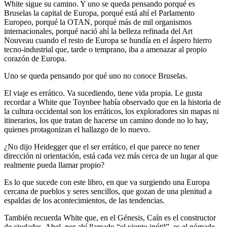
White sigue su camino. Y uno se queda pensando porqué es
Bruselas la capital de Europa, porqué está ahí el Parlamento
Europeo, porqué la OTAN, porqué más de mil organismos
internacionales, porqué nació ahí la belleza refinada del Art
Nouveau cuando el resto de Europa se hundía en el áspero hierro
tecno-industrial que, tarde o temprano, iba a amenazar al propio
corazón de Europa.
Uno se queda pensando por qué uno no conoce Bruselas.
El viaje es errático. Va sucediendo, tiene vida propia. Le gusta
recordar a White que Toynbee había observado que en la historia de
la cultura occidental son los erráticos, los exploradores sin mapas ni
itinerarios, los que tratan de hacerse un camino donde no lo hay,
quienes protagonizan el hallazgo de lo nuevo.
¿No dijo Heidegger que el ser errático, el que parece no tener
dirección ni orientación, está cada vez más cerca de un lugar al que
realmente pueda llamar propio?
Es lo que sucede con este libro, en que va surgiendo una Europa
cercana de pueblos y seres sencillos, que gozan de una plenitud a
espaldas de los acontecimientos, de las tendencias.
También recuerda White que, en el Génesis, Caín es el constructor
de ciudades. Abel, por ahí llamado “el viento inútil”, es el nómade