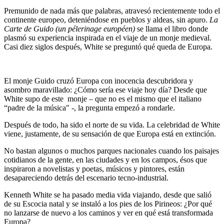
Premunido de nada más que palabras, atravesó recientemente todo el
continente europeo, deteniéndose en pueblos y aldeas, sin apuro.
La
Carte de Guido (un pélerinage européen
)
se llama el libro donde
plasmó su experiencia inspirada en el viaje de un monje medieval.
Casi diez siglos después, White se preguntó qué queda de Europa.
El monje Guido cruzó Europa con inocencia descubridora y
asombro maravillado: ¿Cómo sería ese viaje hoy día? Desde que
White supo de este monje – que no es el mismo que el italiano
“padre de la música" -, la pregunta empezó a rondarle.
Después de todo, ha sido el norte de su vida. La celebridad de White
viene, justamente, de su sensación de que Europa está en extinción.
No bastan algunos o muchos parques nacionales cuando los paisajes
cotidianos de la gente, en las ciudades y en los campos, ésos que
inspiraron a novelistas y poetas, músicos y pintores, están
desapareciendo detrás del escenario tecno-industrial.
Kenneth White se ha pasado media vida viajando, desde que salió
de su Escocia natal y se instaló a los pies de los Pirineos: ¿Por qué
no lanzarse de nuevo a los caminos y ver en qué está transformada
Europa?