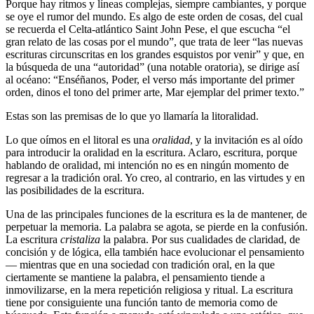
Porque hay ritmos y líneas complejas, siempre cambiantes, y porque
se oye el rumor del mundo. Es algo de este orden de cosas, del cual
se recuerda el Celta-atlántico Saint John Pese, el que escucha “el
gran relato de las cosas por el mundo”, que trata de leer “las nuevas
escrituras circunscritas en los grandes esquistos por venir” y que, en
la búsqueda de una “autoridad” (una notable oratoria), se dirige así
al océano: “Enséñanos, Poder, el verso más importante del primer
orden, dinos el tono del primer arte, Mar ejemplar del primer texto.”
Estas son las premisas de lo que yo llamaría la litoralidad.
Lo que oímos en el litoral es una
oralidad
, y la invitación es al oído
para introducir la oralidad en la escritura. Aclaro, escritura, porque
hablando de oralidad, mi intención no es en ningún momento de
regresar a la tradición oral. Yo creo, al contrario, en las virtudes y en
las posibilidades de la escritura.
Una de las principales funciones de la escritura es la de mantener, de
perpetuar la memoria. La palabra se agota, se pierde en la confusión.
La escritura
cristaliza
la palabra. Por sus cualidades de claridad, de
concisión y de lógica, ella también hace evolucionar el pensamiento
— mientras que en una sociedad con tradición oral, en la que
ciertamente se mantiene la palabra, el pensamiento tiende a
inmovilizarse, en la mera repetición religiosa y ritual. La escritura
tiene por consiguiente una función tanto de memoria como de