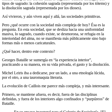
tipos de sagrado: la cohesión sagrada (representada por los tótems) y
la disolución sagrada (representada por los dioses).
Así vivieron, y aún viven aquí y allá, las sociedades primitivas.
Pero ¿qué ocurre con la sociedad más compleja de hoy? Ésa es la
pregunta. En esta sociedad, que se desliza hacia una uniformidad
masiva, lo sagrado, cuando existe, se desmorona, se refugia en la
interioridad del alma, no se manifiesta más públicamente sino bajo
formas más o menos caricaturales.
¿Qué hacer, dentro este contexto?
Georges Bataille se sumergía en “la experiencia interior”,
practicando a su manera, en su vida privada, el gasto y la disolución.
Michel Leiris iba a dedicarse, por un lado, a una etnología lúcida,
por el otro, a una tauromaquia literaria.
La evolución de Caillois me parece más compleja, y más interesante.
Primero, se mantiene afuera, es decir, fuera de las disciplinas
definidas, y fuera de los interiores algo confinados y “purpúreos” de
Bataille.
En su ensayo inaugural para el Colegio de Sociología, “El