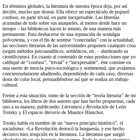
En términos globales, la literatura de nuestra época deja, por así
decirlo, mucho que desear. Ella ofrece un espectáculo de popurrí
confuso, en parte trivial, en parte inexpresable. Las librerías
acumulan de todo sobre sus anaqueles, al menos desde hace un
tiempo – las bibliotecas hacen lo mismo, de una manera más
permanente. Para deshacerse de una reputación de nostalgia
polvorienta, y con el fin de sentirse “conectadas” con la actualidad,
las secciones literarias de las universidades proponen cualquier cosa
(según métodos psicoanalíticos, semióticos, etc. – alardeando su
cientificismo). En cuanto al contenido de estas producciones que yo
califiqué de “confusa”, “trivial” e “inexpresable”, éste consiste en
una suerte de mezcla psico-sociológica y sentimental, que avalamos
concienzudamente añadiendo, dependiendo de cada caso, diversas
dosis de color local, persuadiéndose así que se realiza un trabajo
cultural.
Frente a esta situación, tomo de la sección de “teoría literaria” de mi
biblioteca, los libros de dos autores que han hecho propuestas, cada
uno a su manera, publicando:
Literatura y Revolución
de León
Trotsky y
El espacio literario
de Maurice Blanchot.
Trosky habla en nombre de un “nuevo principio histórico”, el
socialismo: «La Revolución derrocó la burguesía, y ese hecho
decisivo hizo irrupción en la literatura. La literatura que surgió
alrededor de un eje burgués desaparece. Todo lo que se mantuvo