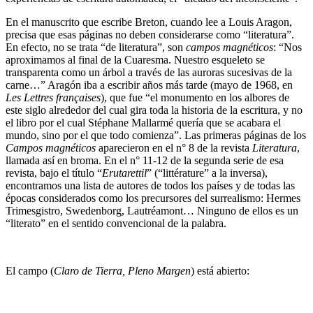
En el manuscrito que escribe Breton, cuando lee a Louis Aragon,
precisa que esas páginas no deben considerarse como “literatura”.
En efecto, no se trata “de literatura”, son
campos magnéticos
: “Nos
aproximamos al final de la Cuaresma. Nuestro esqueleto se
transparenta como un árbol a través de las auroras sucesivas de la
carne…” Aragón iba a escribir años más tarde (mayo de 1968, en
Les Lettres françaises
), que fue “el monumento en los albores de
este siglo alrededor del cual gira toda la historia de la escritura, y no
el libro por el cual Stéphane Mallarmé quería que se acabara el
mundo, sino por el que todo comienza”. Las primeras páginas de los
Campos magnéticos
aparecieron en el n° 8 de la revista
Literatura
,
llamada así en broma. En el n° 11-12 de la segunda serie de esa
revista, bajo el título “
Erutarettil
” (“littérature” a la inversa),
encontramos una lista de autores de todos los países y de todas las
épocas considerados como los precursores del surrealismo: Hermes
Trimesgistro, Swedenborg, Lautréamont… Ninguno de ellos es un
“literato” en el sentido convencional de la palabra.
El campo (
Claro de Tierra, Pleno Margen
) está abierto: