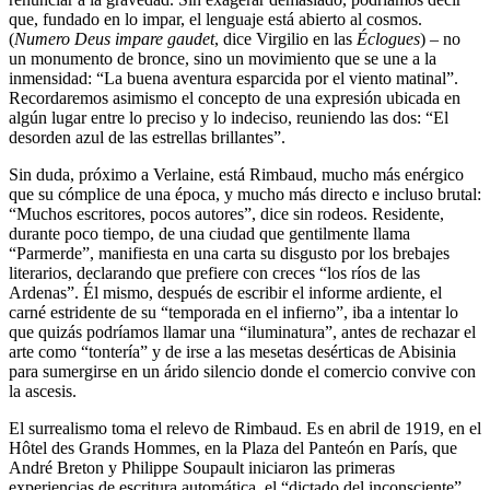
que, fundado en lo impar, el lenguaje está abierto al cosmos.
(
Numero Deus impare gaudet
, dice Virgilio en las
Éclogues
) – no
un monumento de bronce, sino un movimiento que se une a la
inmensidad: “La buena aventura esparcida por el viento matinal”.
Recordaremos asimismo el concepto de una expresión ubicada en
algún lugar entre lo preciso y lo indeciso, reuniendo las dos: “El
desorden azul de las estrellas brillantes”.
Sin duda, próximo a Verlaine, está Rimbaud, mucho más enérgico
que su cómplice de una época, y mucho más directo e incluso brutal:
“Muchos escritores, pocos autores”, dice sin rodeos. Residente,
durante poco tiempo, de una ciudad que gentilmente llama
“Parmerde”, manifiesta en una carta su disgusto por los brebajes
literarios, declarando que prefiere con creces “los ríos de las
Ardenas”. Él mismo, después de escribir el informe ardiente, el
carné estridente de su “temporada en el infierno”, iba a intentar lo
que quizás podríamos llamar una “iluminatura”, antes de rechazar el
arte como “tontería” y de irse a las mesetas desérticas de Abisinia
para sumergirse en un árido silencio donde el comercio convive con
la ascesis.
El surrealismo toma el relevo de Rimbaud. Es en abril de 1919, en el
Hôtel des Grands Hommes, en la Plaza del Panteón en París, que
André Breton y Philippe Soupault iniciaron las primeras
experiencias de escritura automática, el “dictado del inconsciente”.