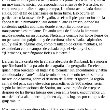
un movimiento inicial, corresponden los ensayos de Nietzsche, él
comienza por analizar, capa por capa, la cultura acumulada durante
siglos, con el fin de afianzarse en tierra firme. Eso ocurre en
particular en la meseta de Engadin, a seis mil pies por encima de la
época y de la humanidad, allí donde el aire es fresco, donde las
corrientes rápidas abundan, donde el espíritu conoce una
transparencia estimulante. Dejando atrás de él toda la literatura
nacida-muerta, sin inspiración, Nietzsche concibe los libros llenos de
un pensamiento palpitante y de escritura sobresaltada, salpicados
aquí y allá de páginas que, como resultado de orgías mentales, se
extenderían como campos de cebada bajo el viento y el sol.
“¡Hermanos, manténganse fieles a la tierra!”
Barthes había celebrado la agrafía absoluta de Rimbaud. Era ignorar
que Rimbaud había pasado de la agrafía a la geografía. En efecto,
quien había buscado “el lugar y la fórmula” sin encontrarlos y había
abandonado el “arte”, había terminado escribiendo textos sobre la
meseta de Abisinia, sobre el desierto de Harar: “Ogaden, la región
central del país, cuya elevación promedia es de 900 metros, sería,
según las informaciones de Sottiro, una vasta región de estepas:
después de las lluvias ligeras que caen en la tierra, encontramos un
mar de hierba alta, interrumpido en algunos lugares por campos de
guijarros...”
Más cerca de la escritura ideográfica, propiamente dicha, que