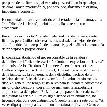
por parte de los literatos”, al ver sólo perversión en lo que algunos
de ellos llaman revolución, y, por otro lado, únicamente orgullo,
impostura y confusión.
En una palabra, hay algo podrido en el estado de la literatura, en la
“república de las letras”, incluidos aquellos que quieren
“alcanzarla”.
Preocupa asistir a otro “debate intelectual”, a otra polémica inter-
literaria, pero Caillois observa las cosas desde más lejos, desde lo
alto. La crítica la acompaña de un análisis, y el análisis lo acompaña
de principios y proposiciones.
Él comienza abogando el uso responsable de la palabra y
defendiendo el “oficio de escribir”. Contra la expresión de “la vida”,
el impulso de los “instintos”, la inmersión en el inconsciente,
Caillois se aprovecha de la claridad, de la inteligencia, de la razón,
de la lucidez, de la coherencia, de la disciplina, incluso de la
retórica, del artificio, de la convención. “Lo admitiré sin rodeos,
dice, en general, no tengo gusto salvo para la literatura edificante o
mejor dicho forjadora, con el fin de mantener la importancia
arquitectónica del epíteto. Es la única que parece haber alcanzado
una grandeza estable. El resto sigue siendo entretenimiento; no
hacemos otra cosa que distraernos. Y luego regresa a este punto: “A
veces digo que estoy a favor de una literatura edificante. Corro el