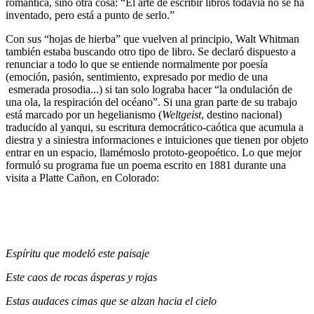
romántica, sino otra cosa: “El arte de escribir libros todavía no se ha
inventado, pero está a punto de serlo.”
Con sus “hojas de hierba” que vuelven al principio, Walt Whitman
también estaba buscando otro tipo de libro. Se declaró dispuesto a
renunciar a todo lo que se entiende normalmente por poesía
(emoción, pasión, sentimiento, expresado por medio de una
esmerada prosodia...) si tan solo lograba hacer “la ondulación de
una ola, la respiración del océano”. Si una gran parte de su trabajo
está marcado por un hegelianismo (
Weltgeist
, destino nacional)
traducido al yanqui, su escritura democrático-caótica que acumula a
diestra y a siniestra informaciones e intuiciones que tienen por objeto
entrar en un espacio, llamémoslo prototo-geopoético. Lo que mejor
formuló su programa fue un poema escrito en 1881 durante una
visita a Platte Cañon, en Colorado:
Espíritu que modeló este paisaje
Este caos de rocas ásperas y rojas
Estas audaces cimas que se alzan hacia el cielo