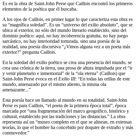
Es en la obra de Saint-John Perse que Caillois encontró los primeros
elementos de la poética que él buscaba.
A los ojos de Caillois, en primer lugar lo que caracteriza esta obra es
su “magnífica soledad”. Es un “universo del exilio absoluto”, que se
ubica al exterior, no sólo del mundo literario establecido, sino del
dominio poético: aquí, no hay incoherencia gratuita, no hay juego
sarcástico, no hay interioridad torturada, sino una poesía de la
realidad, una poesía discursiva “¿Vimos alguna vez a un poeta más
exterior?” pregunta Caillois.
En la soledad del exilio poético se crea una presencia del mundo, se
crea una crónica de la tierra, una prosa de altura impulsada por el “ir
y venir planetario e inmemorial” de la “ola eterna” (Caillois) que
Saint-John Perse evoca en el
Exilio III
: “En todas las orillas de este
mundo, amenazado por el mismo aliento, la misma ola
amenazante...”
Esta poesía hace un llamado al mundo en su totalidad. Saint-John
Perse es para Caillois, “el poeta de la primera época total”, época
marcada por “una fragmentación del marco geográfico, histórico y
cultural, establecido por las tradiciones y las distancias.” La obra
representa así un “museo completo en el que se alinean, en extensas
teorías, lo que el hombre ha concebido por doquier de extraño y más
conmovedor.”