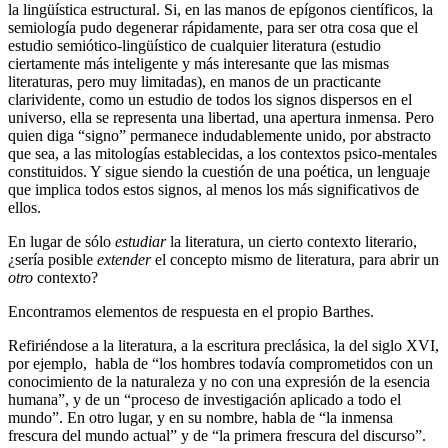
la lingüística estructural. Si, en las manos de epígonos científicos, la
semiología pudo degenerar rápidamente, para ser otra cosa que el
estudio semiótico-lingüístico de cualquier literatura (estudio
ciertamente más inteligente y más interesante que las mismas
literaturas, pero muy limitadas), en manos de un practicante
clarividente, como un estudio de todos los signos dispersos en el
universo, ella se representa una libertad, una apertura inmensa. Pero
quien diga “signo” permanece indudablemente unido, por abstracto
que sea, a las mitologías establecidas, a los contextos psico-mentales
constituidos. Y sigue siendo la cuestión de una poética, un lenguaje
que implica todos estos signos, al menos los más significativos de
ellos.
En lugar de sólo
estudiar
la literatura, un cierto contexto literario,
¿sería posible
extender
el concepto mismo de literatura, para abrir un
otro
contexto?
Encontramos elementos de respuesta en el propio Barthes.
Refiriéndose a la literatura, a la escritura preclásica, la del siglo XVI,
por ejemplo, habla de “los hombres todavía comprometidos con un
conocimiento de la naturaleza y no con una expresión de la esencia
humana”, y de un “proceso de investigación aplicado a todo el
mundo”. En otro lugar, y en su nombre, habla de “la inmensa
frescura del mundo actual” y de “la primera frescura del discurso”.