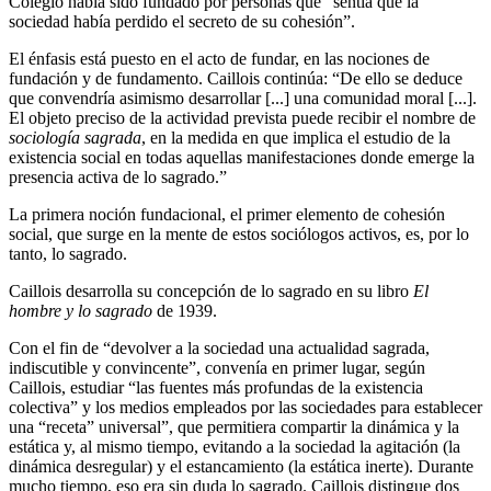
Colegio había sido fundado por personas que “sentía que la
sociedad había perdido el secreto de su cohesión”.
El énfasis está puesto en el acto de fundar, en las nociones de
fundación y de fundamento. Caillois continúa: “De ello se deduce
que convendría asimismo desarrollar [...] una comunidad moral [...].
El objeto preciso de la actividad prevista puede recibir el nombre de
sociología sagrada
, en la medida en que implica el estudio de la
existencia social en todas aquellas manifestaciones donde emerge la
presencia activa de lo sagrado.”
La primera noción fundacional, el primer elemento de cohesión
social, que surge en la mente de estos sociólogos activos, es, por lo
tanto, lo sagrado.
Caillois desarrolla su concepción de lo sagrado en su libro
El
hombre y lo sagrado
de 1939.
Con el fin de “devolver a la sociedad una actualidad sagrada,
indiscutible y convincente”, convenía en primer lugar, según
Caillois, estudiar “las fuentes más profundas de la existencia
colectiva” y los medios empleados por las sociedades para establecer
una “receta” universal”, que permitiera compartir la dinámica y la
estática y, al mismo tiempo, evitando a la sociedad la agitación (la
dinámica desregular) y el estancamiento (la estática inerte). Durante
mucho tiempo, eso era sin duda lo sagrado. Caillois distingue dos