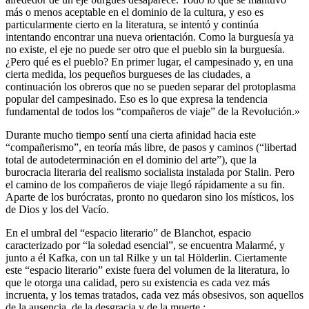
más o menos aceptable en el dominio de la cultura, y eso es
particularmente cierto en la literatura, se intentó y continúa
intentando encontrar una nueva orientación. Como la burguesía ya
no existe, el eje no puede ser otro que el pueblo sin la burguesía.
¿Pero qué es el pueblo? En primer lugar, el campesinado y, en una
cierta medida, los pequeños burgueses de las ciudades, a
continuación los obreros que no se pueden separar del protoplasma
popular del campesinado. Eso es lo que expresa la tendencia
fundamental de todos los “compañeros de viaje” de la Revolución.»
Durante mucho tiempo sentí una cierta afinidad hacia este
“compañerismo”, en teoría más libre, de pasos y caminos (“libertad
total de autodeterminación en el dominio del arte”), que la
burocracia literaria del realismo socialista instalada por Stalin. Pero
el camino de los compañeros de viaje llegó rápidamente a su fin.
Aparte de los burócratas, pronto no quedaron sino los místicos, los
de Dios y los del Vacío.
En el umbral del “espacio literario” de Blanchot, espacio
caracterizado por “la soledad esencial”, se encuentra Malarmé, y
junto a él Kafka, con un tal Rilke y un tal Hölderlin. Ciertamente
este “espacio literario” existe fuera del volumen de la literatura, lo
que le otorga una calidad, pero su existencia es cada vez más
incruenta, y los temas tratados, cada vez más obsesivos, son aquellos
de la ausencia, de la desgracia y de la muerte :