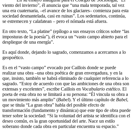
viento del invierno”, él anuncia que “una mala temporada, tal vez
una era cuaternaria, –el avance de los glaciares– comienza para esta
sociedad desmantelada, casi en ruinas”. Los sedentarios, continúa,
se estremecen y calafatean – pero el nómada está afuera.
En otro texto, “La platine” (epílogo a sus ensayos críticos sobre “las
imposturas de la poesía”), él evoca un “vasto campo abierto para el
despliegue de una energía”.
Es aquí donde, dejando lo sagrado, comenzamos a acercarnos a lo
geopoético.
Es en el “vasto campo” evocado por Caillois donde se puede
realizar una obra –una obra poética de gran envergadura, y en la
que, insisto, también se habrá eliminado de cualquier referencia a lo
sagrado. “Estoy de acuerdo con que las ambiciones de una obra son
extensas y excelentes”, escribe Caillois en
Vocabulario estético
. El
poeta de esta obra no se limitará a su persona: “Él vincula su obra a
un movimiento más amplio” (
Babel
). Y el último capítulo de
Babel
,
que se titula “La gran obra” habla del posible efecto de
transformación (fundamento y dinámica) que este tipo de obra puede
tener sobre la sociedad: “Si la voluntad del artista se identifica con el
deseo común, es la gran oportunidad del arte. Nace un estilo
soberano donde cada obra en particular encuentra su espacio.”