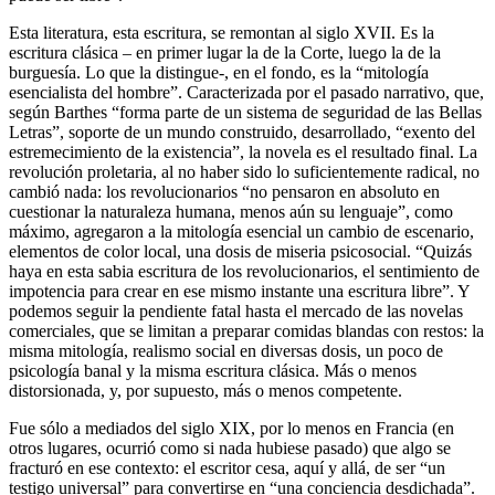
Esta literatura, esta escritura, se remontan al siglo XVII. Es la
escritura clásica – en primer lugar la de la Corte, luego la de la
burguesía. Lo que la distingue-, en el fondo, es la “mitología
esencialista del hombre”. Caracterizada por el pasado narrativo, que,
según Barthes “forma parte de un sistema de seguridad de las Bellas
Letras”, soporte de un mundo construido, desarrollado, “exento del
estremecimiento de la existencia”, la novela es el resultado final. La
revolución proletaria, al no haber sido lo suficientemente radical, no
cambió nada: los revolucionarios “no pensaron en absoluto en
cuestionar la naturaleza humana, menos aún su lenguaje”, como
máximo, agregaron a la mitología esencial un cambio de escenario,
elementos de color local, una dosis de miseria psicosocial. “Quizás
haya en esta sabia escritura de los revolucionarios, el sentimiento de
impotencia para crear en ese mismo instante una escritura libre”. Y
podemos seguir la pendiente fatal hasta el mercado de las novelas
comerciales, que se limitan a preparar comidas blandas con restos: la
misma mitología, realismo social en diversas dosis, un poco de
psicología banal y la misma escritura clásica. Más o menos
distorsionada, y, por supuesto, más o menos competente.
Fue sólo a mediados del siglo XIX, por lo menos en Francia (en
otros lugares, ocurrió como si nada hubiese pasado) que algo se
fracturó en ese contexto: el escritor cesa, aquí y allá, de ser “un
testigo universal” para convertirse en “una conciencia desdichada”.