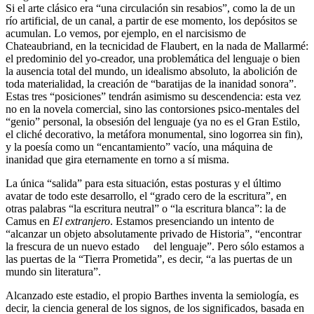
Si el arte clásico era “una circulación sin resabios”, como la de un
río artificial, de un canal, a partir de ese momento, los depósitos se
acumulan. Lo vemos, por ejemplo, en el narcisismo de
Chateaubriand, en la tecnicidad de Flaubert, en la nada de Mallarmé:
el predominio del yo-creador, una problemática del lenguaje o bien
la ausencia total del mundo, un idealismo absoluto, la abolición de
toda materialidad, la creación de “baratijas de la inanidad sonora”.
Estas tres “posiciones” tendrán asimismo su descendencia: esta vez
no en la novela comercial, sino las contorsiones psico-mentales del
“genio” personal, la obsesión del lenguaje (ya no es el Gran Estilo,
el cliché decorativo, la metáfora monumental, sino logorrea sin fin),
y la poesía como un “encantamiento” vacío, una máquina de
inanidad que gira eternamente en torno a sí misma.
La única “salida” para esta situación, estas posturas y el último
avatar de todo este desarrollo, el “grado cero de la escritura”, en
otras palabras “la escritura neutral” o “la escritura blanca”: la de
Camus en
El extranjero
. Estamos presenciando un intento de
“alcanzar un objeto absolutamente privado de Historia”, “encontrar
la frescura de un nuevo estado del lenguaje”. Pero sólo estamos a
las puertas de la “Tierra Prometida”, es decir, “a las puertas de un
mundo sin literatura”.
Alcanzado este estadio, el propio Barthes inventa la semiología, es
decir, la ciencia general de los signos, de los significados, basada en