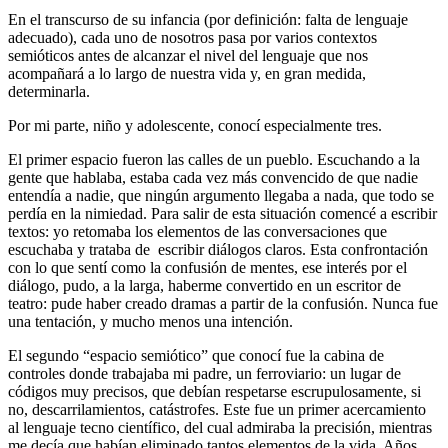
En el transcurso de su infancia (por definición: falta de lenguaje
adecuado), cada uno de nosotros pasa por varios contextos
semióticos antes de alcanzar el nivel del lenguaje que nos
acompañará a lo largo de nuestra vida y, en gran medida,
determinarla.
Por mi parte, niño y adolescente, conocí especialmente tres.
El primer espacio fueron las calles de un pueblo. Escuchando a la
gente que hablaba, estaba cada vez más convencido de que nadie
entendía a nadie, que ningún argumento llegaba a nada, que todo se
perdía en la nimiedad. Para salir de esta situación comencé a escribir
textos: yo retomaba los elementos de las conversaciones que
escuchaba y trataba de escribir diálogos claros. Esta confrontación
con lo que sentí como la confusión de mentes, ese interés por el
diálogo, pudo, a la larga, haberme convertido en un escritor de
teatro: pude haber creado dramas a partir de la confusión. Nunca fue
una tentación, y mucho menos una intención.
El segundo “espacio semiótico” que conocí fue la cabina de
controles donde trabajaba mi padre, un ferroviario: un lugar de
códigos muy precisos, que debían respetarse escrupulosamente, si
no, descarrilamientos, catástrofes. Este fue un primer acercamiento
al lenguaje tecno científico, del cual admiraba la precisión, mientras
me decía que habían eliminado tantos elementos de la vida. Años