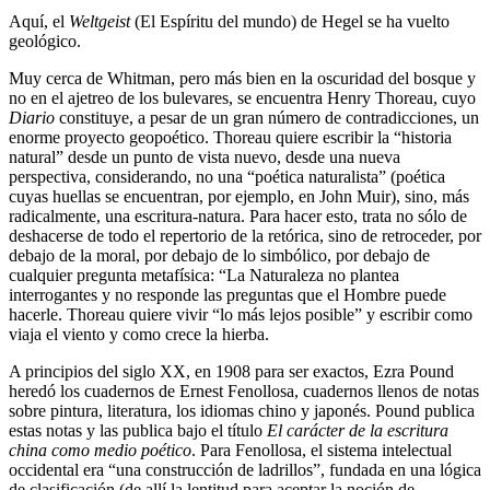
Aquí, el
Weltgeist
(El Espíritu del mundo) de Hegel se ha vuelto
geológico.
Muy cerca de Whitman, pero más bien en la oscuridad del bosque y
no en el ajetreo de los bulevares, se encuentra Henry Thoreau, cuyo
Diario
constituye, a pesar de un gran número de contradicciones, un
enorme proyecto geopoético. Thoreau quiere escribir la “historia
natural” desde un punto de vista nuevo, desde una nueva
perspectiva, considerando, no una “poética naturalista” (poética
cuyas huellas se encuentran, por ejemplo, en John Muir), sino, más
radicalmente, una escritura-natura. Para hacer esto, trata no sólo de
deshacerse de todo el repertorio de la retórica, sino de retroceder, por
debajo de la moral, por debajo de lo simbólico, por debajo de
cualquier pregunta metafísica: “La Naturaleza no plantea
interrogantes y no responde las preguntas que el Hombre puede
hacerle. Thoreau quiere vivir “lo más lejos posible” y escribir como
viaja el viento y como crece la hierba.
A principios del siglo XX, en 1908 para ser exactos, Ezra Pound
heredó los cuadernos de Ernest Fenollosa, cuadernos llenos de notas
sobre pintura, literatura, los idiomas chino y japonés. Pound publica
estas notas y las publica bajo el título
El carácter de la escritura
china como medio poético
. Para Fenollosa, el sistema intelectual
occidental era “una construcción de ladrillos”, fundada en una lógica
de clasificación (de allí la lentitud para aceptar la noción de