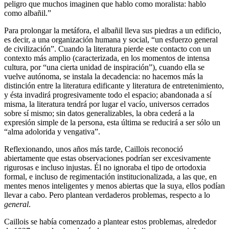
peligro que muchos imaginen que hablo como moralista: hablo
como albañil.”
Para prolongar la metáfora, el albañil lleva sus piedras a un edificio,
es decir, a una organización humana y social, “un esfuerzo general
de civilización”. Cuando la literatura pierde este contacto con un
contexto más amplio (caracterizada, en los momentos de intensa
cultura, por “una cierta unidad de inspiración”), cuando ella se
vuelve autónoma, se instala la decadencia: no hacemos más la
distinción entre la literatura edificante y literatura de entretenimiento,
y ésta invadirá progresivamente todo el espacio; abandonada a sí
misma, la literatura tendrá por lugar el vacío, universos cerrados
sobre sí mismo; sin datos generalizables, la obra cederá a la
expresión simple de la persona, esta última se reducirá a ser sólo un
“alma adolorida y vengativa”.
Reflexionando, unos años más tarde, Caillois reconoció
abiertamente que estas observaciones podrían ser excesivamente
rigurosas e incluso injustas. Él no ignoraba el tipo de ortodoxia
formal, e incluso de regimentación institucionalizada, a las que, en
mentes menos inteligentes y menos abiertas que la suya, ellos podían
llevar a cabo. Pero plantean verdaderos problemas, respecto a lo
general
.
Caillois se había comenzado a plantear estos problemas, alrededor