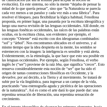
evolución). En este sistema, no sólo la mente “dejaba de pensar la
mitad de lo que quería pensar”, sino que “la Naturaleza se parecía
cada vez menos a un paraíso y cada vez más a una fábrica”. Para
resolver el bloqueo, para flexibilizar la lógica habitual, Fenollosa
proponía, en primer lugar, una pasantía por la escritura ideográfica y
luego una nueva revisión de las lenguas occidentales. Allí donde, en
las lenguas fonéticas occidentales, las raíces de las palabras están
ocultas, en la escritura china, son evidentes: por ejemplo, el
concepto “Oriente” está escrito con dos ideogramas combinados:
“sol” y “árbol”. Nos encontramos ubicados en el universo, y al
mismo tiempo que la idea despierta en la mente, los sentidos se
estremecen con la imagen: la inteligencia es sensible y está alerta.
Evidentemente, es la etimología, la que hace que esto sea posible en
las lenguas occidentales. Por ejemplo, según Fenollosa, el verbo
inglés
be
(“ser”) proviene de la raíz
bhu
, que significa “crecer”. Esto
renueva considerablemente esta noción de “ser” que ha sido el
origen de tantas construcciones filosóficas en Occidente, y la
devuelve, por así decirlo, a la Tierra y al movimiento. Se tratará de
subir por la vía lingüística, para ingresar a un campo de la vida,
practicando “una estenografía aguda y pictórica de las operaciones
de la naturaleza”. Así es como el arte dará lo que puede dar: una
repentina sensación de liberación, una repentina sensación de
crecimiento.
En el intento ideográfico de alcanzar los primeros elementos, hacia