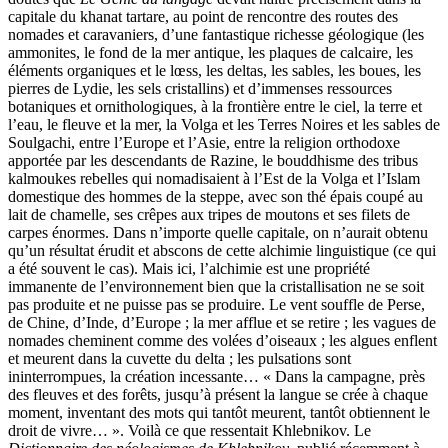
capitale du khanat tartare, au point de rencontre des routes des
nomades et caravaniers, d’une fantastique richesse géologique (les
ammonites, le fond de la mer antique, les plaques de calcaire, les
éléments organiques et le lœss, les deltas, les sables, les boues, les
pierres de Lydie, les sels cristallins) et d’immenses ressources
botaniques et ornithologiques, à la frontière entre le ciel, la terre et
l’eau, le fleuve et la mer, la Volga et les Terres Noires et les sables de
Soulgachi, entre l’Europe et l’Asie, entre la religion orthodoxe
apportée par les descendants de Razine, le bouddhisme des tribus
kalmoukes rebelles qui nomadisaient à l’Est de la Volga et l’Islam
domestique des hommes de la steppe, avec son thé épais coupé au
lait de chamelle, ses crêpes aux tripes de moutons et ses filets de
carpes énormes. Dans n’importe quelle capitale, on n’aurait obtenu
qu’un résultat érudit et abscons de cette alchimie linguistique (ce qui
a été souvent le cas). Mais ici, l’alchimie est une propriété
immanente de l’environnement bien que la cristallisation ne se soit
pas pro­duite et ne puisse pas se produire. Le vent souffle de Perse,
de Chine, d’Inde, d’Europe ; la mer afflue et se retire ; les vagues de
nomades cheminent comme des volées d’oiseaux ; les algues enflent
et meurent dans la cuvette du delta ; les pulsations sont
ininterrompues, la création incessante… « Dans la campagne, près
des fleuves et des forêts, jusqu’à présent la langue se crée à chaque
moment, inventant des mots qui tantôt meurent, tantôt obtiennent le
droit de vivre… ». Voilà ce que ressentait Khlebnikov. Le