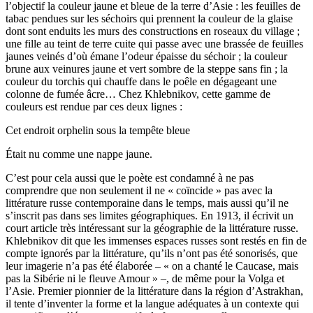
l’objectif la couleur jaune et bleue de la terre d’Asie : les feuilles de
tabac pendues sur les séchoirs qui prennent la couleur de la glaise
dont sont enduits les murs des constructions en roseaux du village ;
une fille au teint de terre cuite qui passe avec une brassée de feuilles
jaunes veinés d’où émane l’odeur épaisse du séchoir ; la couleur
brune aux veinures jaune et vert sombre de la steppe sans fin ; la
couleur du torchis qui chauffe dans le poêle en dégageant une
colonne de fumée âcre… Chez Khlebnikov, cette gamme de
couleurs est rendue par ces deux lignes :
Cet endroit orphelin sous la tempête bleue
Était nu comme une nappe jaune.
C’est pour cela aussi que le poète est condamné à ne pas
comprendre que non seulement il ne « coïncide » pas avec la
littérature russe contemporaine dans le temps, mais aussi qu’il ne
s’inscrit pas dans ses limites géogra­phiques. En 1913, il écrivit un
court article très intéressant sur la géographie de la littérature russe.
Khlebnikov dit que les immenses espaces russes sont restés en fin de
compte ignorés par la littérature, qu’ils n’ont pas été so­norisés, que
leur imagerie n’a pas été élaborée – « on a chanté le Caucase, mais
pas la Sibérie ni le fleuve Amour » –, de même pour la Volga et
l’Asie. Premier pionnier de la littérature dans la région d’Astrakhan,
il tente d’inventer la forme et la langue adéquates à un contexte qui