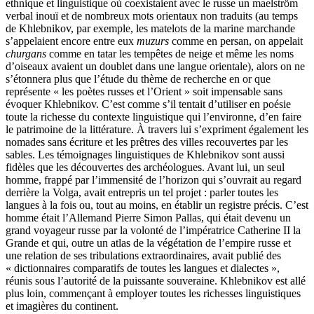
ethnique et linguistique où coexistaient avec le russe un maelström
verbal inouï et de nombreux mots orientaux non traduits (au temps
de Khlebnikov, par exemple, les matelots de la marine marchande
s’appelaient encore entre eux
muzurs
comme en persan, on appelait
chur­gans
comme en tatar les tempêtes de neige et même les noms
d’oiseaux avaient un doublet dans une langue orientale), alors on ne
s’étonnera plus que l’étude du thème de recherche en or que
représente « les poètes russes et l’Orient » soit impensable sans
évoquer Khlebnikov. C’est comme s’il tentait d’utiliser en poésie
toute la richesse du contexte linguistique qui l’environne, d’en faire
le patrimoine de la littérature. À travers lui s’expriment également les
nomades sans écriture et les prêtres des villes recouvertes par les
sables. Les témoignages linguistiques de Khlebnikov sont aussi
fidèles que les dé­couvertes des archéologues. Avant lui, un seul
homme, frappé par l’immen­sité de l’horizon qui s’ouvrait au regard
derrière la Volga, avait entrepris un tel projet : parler toutes les
langues à la fois ou, tout au moins, en établir un registre précis. C’est
homme était l’Allemand Pierre Simon Pallas, qui était devenu un
grand voyageur russe par la volonté de l’impératrice Catherine II la
Grande et qui, outre un atlas de la végétation de l’empire russe et
une relation de ses tribulations extraordinaires, avait publié des
« dictionnaires comparatifs de toutes les langues et dialectes »,
réunis sous l’autorité de la puissante souveraine. Khlebnikov est allé
plus loin, commençant à employer toutes les richesses linguistiques
et imagières du continent.