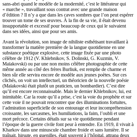
sans-abri quand le modèle de la modernité, c’est le littérateur qui
« marche », travaillant sous contrat avec une grande maison
d’édition ? Il n’y a que dans les caves sombres que l’on peut espérer
trouver un tome de ses œuvres. À la fin de sa vie, il était devenu
insupportable et excessif pour beaucoup de ceux qui le suivaient
dans ses idées, ainsi que pour ses amis.
Avant la révolution, son image de nihiliste esthétisant travaillant à
transformer la matière première de la langue quotidienne en une
substance poétique explosive, cette image fixée par une photo
célèbre de 1912 (V. Khlebnikov, S. Dolinski, G. Kuzmin, V.
Maïakovski) ou par une non moins célèbre photographie de cette
même année au côté des frères Burliuk, est remplie de charme et
bien sûr elle servira encore de modèle aux jeunes poètes. Sur ces
clichés, on voit un intellectuel, un théoricien de la nouvelle poésie
(Maïakovski était plutôt un praticien, un bombardier). C’est dire
qu’il est encore reconnaissable. Mais le dernier Khlebnikov, lui, est
inimitable. Car la route qu’il a prise, c’est la voie du prophète et sur
cette voie il ne pouvait rencontrer que des illuminations fortuites,
l’admiration superficielle de son entourage et leur incompréhension
croissante, les sarcasmes, les humiliations, la faim, l’oubli et une
mort précoce. Certains détails sur sa vie quotidienne pendant
l’époque de la guerre civile font peur à entendre. En 1919, il vivait à
Kharkov dans une minuscule chambre froide et sans lumière. Il se
traînait, hirsute, en guenilles, était souvent à l’hôpital, attrapa deux