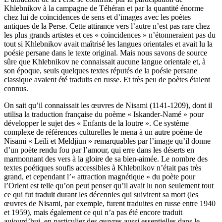
Khlebnikov à la campagne de Téhéran et par la quantité énorme
chez lui de coïncidences de sens et d’images avec les poètes
antiques de la Perse. Cette attirance vers l’autre n’est pas rare chez
les plus grands artistes et ces « coïncidences » n’étonneraient pas du
tout si Khlebnikov avait maîtrisé les langues orientales et avait lu la
poésie persane dans le texte original. Mais nous savons de source
sûre que Khlebnikov ne connaissait aucune langue orientale et, à
son époque, seuls quelques textes réputés de la poésie persane
classique avaient été traduits en russe. Et très peu de poètes étaient
connus.
On sait qu’il connaissait les œuvres de Nisami (1141-1209), dont il
utilisa la traduction française du poème « Iskander-Namé » pour
développer le sujet des « Enfants de la loutre ». Ce système
complexe de références culturelles le mena à un autre poème de
Nisami « Leïli et Meldjiun » remarquables par l’image qu’il donne
d’un poète rendu fou par l’amour, qui erre dans les déserts en
marmonnant des vers à la gloire de sa bien-aimée. Le nombre des
textes poétiques soufis accessibles à Khlebnikov n’était pas très
grand, et cependant l’« attraction magnétique » du poète pour
l’Orient est telle qu’on peut penser qu’il avait lu non seulement tout
ce qui fut traduit durant les décennies qui suivirent sa mort (les
œuvres de Nisami, par exemple, furent traduites en russe entre 1940
et 1959), mais également ce qui n’a pas été encore traduit
aujourd’hui, en particulier des œuvres aussi essentielles dans le