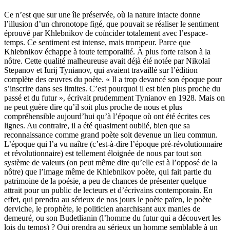
Ce n’est que sur une île préservée, où la nature intacte donne
l’illusion d’un chronotope figé, que pouvait se réaliser le sentiment
éprouvé par Khlebnikov de coïncider totalement avec l’espace-
temps. Ce sentiment est intense, mais trompeur. Parce que
Khlebnikov échappe à toute temporalité. À plus forte raison à la
nôtre. Cette qualité malheureuse avait déjà été notée par Nikolaï
Stepanov et Iurij Tynianov, qui avaient travaillé sur l’édition
complète des œuvres du poète. « Il a trop devancé son époque pour
s’inscrire dans ses limites. C’est pourquoi il est bien plus proche du
passé et du futur », écrivait prudemment Tynianov en 1928. Mais on
ne peut guère dire qu’il soit plus proche de nous et plus
compréhensible aujourd’hui qu’à l’époque où ont été écrites ces
lignes. Au contraire, il a été quasiment oublié, bien que sa
reconnaissance comme grand poète soit devenue un lieu commun.
L’époque qui l’a vu naître (c’est-à-dire l’époque pré-révolutionnaire
et révolutionnaire) est tellement éloignée de nous par tout son
système de valeurs (on peut même dire qu’elle est à l’opposé de la
nôtre) que l’image même de Khlebni­kov poète, qui fait partie du
patrimoine de la poésie, a peu de chances de présenter quelque
attrait pour un public de lecteurs et d’écrivains contem­porain. En
effet, qui prendra au sérieux de nos jours le poète païen, le poète
derviche, le prophète, le politicien anarchisant aux manies de
demeuré, ou son Budetlianin (l’homme du futur qui a découvert les
lois du temps) ? Qui prendra au sérieux un homme semblable à un