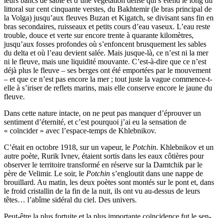
leurs bancs de sable et d’une végétation dense qui s’étend le long du
littoral sur cent cinquante verstes, du Bakhtemir (le bras principal de
la Volga) jusqu’aux fleuves Buzan et Kigatch, se divisant sans fin en
bras secondaires, ruisseaux et petits cours d’eau vaseux. L’eau reste
trouble, douce et verte sur encore trente à quarante kilomètres,
jusqu’aux fosses profondes où s’en­foncent brusquement les sables
du delta et où l’eau devient salée. Mais jusque-là, ce n’est ni la mer
ni le fleuve, mais une liquidité mouvante. C’est-à-dire que ce n’est
déjà plus le fleuve – ses berges ont été emportées par le mouvement
– et que ce n’est pas encore la mer ; tout juste la vague com­mence-t-
elle à s’iriser de reflets marins, mais elle conserve encore le jaune du
fleuve.
Dans cette nature intacte, on ne peut pas manquer d’éprouver un
sen­timent d’éternité, et c’est pourquoi j’ai eu la sensation de
« coïncider » avec l’espace-temps de Khlebnikov.
C’était en octobre 1918, sur un vapeur, le
Potchin
. Khlebnikov et un
autre poète, Rurik Ivnev, étaient sortis dans les eaux côtières pour
observer le territoire transformé en réserve sur la Damtchik par le
père de Velimir. Le soir, le
Potchin
s’engloutit dans une nappe de
brouillard. Au matin, les deux poètes sont montés sur le pont et, dans
le froid cristallin de la fin de la nuit, ils ont vu au-dessus de leurs
têtes… l’abîme sidéral du ciel. Des univers.
Peut-être la plus fortuite et la plus importante coïncidence fut le sen­