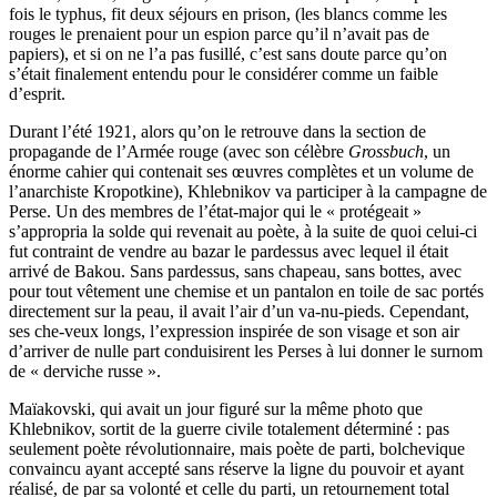
fois le typhus, fit deux séjours en prison, (les blancs comme les
rouges le prenaient pour un espion parce qu’il n’avait pas de
papiers), et si on ne l’a pas fusillé, c’est sans doute parce qu’on
s’était finalement entendu pour le considérer comme un faible
d’esprit.
Durant l’été 1921, alors qu’on le retrouve dans la section de
propagande de l’Armée rouge (avec son célèbre
Grossbuch
, un
énorme cahier qui contenait ses œuvres complètes et un volume de
l’anarchiste Kropotkine), Khlebnikov va participer à la campagne de
Perse. Un des membres de l’état-major qui le « protégeait »
s’appropria la solde qui revenait au poète, à la suite de quoi celui-ci
fut contraint de vendre au bazar le pardessus avec lequel il était
arrivé de Bakou. Sans pardessus, sans chapeau, sans bottes, avec
pour tout vêtement une chemise et un pantalon en toile de sac portés
directement sur la peau, il avait l’air d’un va-nu-pieds. Cependant,
ses che-veux longs, l’expression inspirée de son visage et son air
d’arriver de nulle part conduisirent les Perses à lui donner le surnom
de « derviche russe ».
Maïakovski, qui avait un jour figuré sur la même photo que
Khlebnikov, sortit de la guerre civile totalement déterminé : pas
seulement poète révo­lutionnaire, mais poète de parti, bolchevique
convaincu ayant accepté sans réserve la ligne du pouvoir et ayant
réalisé, de par sa volonté et celle du parti, un retournement total