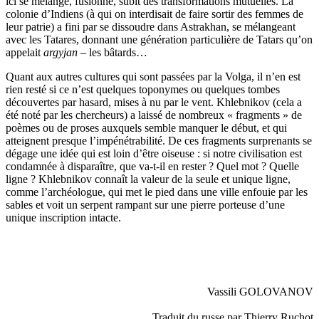
ici se mélange, fusionne, subit des transformations mutuelles. La
colonie d’Indiens (à qui on interdisait de faire sortir des femmes de
leur patrie) a fini par se dissoudre dans Astrakhan, se mélangeant
avec les Tatares, donnant une génération particulière de Tatars qu’on
appelait
argyjan
– les bâtards…
Quant aux autres cultures qui sont passées par la Volga, il n’en est
rien resté si ce n’est quelques toponymes ou quelques tombes
découvertes par hasard, mises à nu par le vent. Khlebnikov (cela a
été noté par les cher­cheurs) a laissé de nombreux « fragments » de
poèmes ou de proses auxquels semble manquer le début, et qui
atteignent presque l’impénétrabilité. De ces fragments surprenants se
dégage une idée qui est loin d’être oiseuse : si notre civilisation est
condamnée à disparaître, que va-t-il en rester ? Quel mot ? Quelle
ligne ? Khlebnikov connaît la valeur de la seule et unique ligne,
comme l’archéologue, qui met le pied dans une ville enfouie par les
sables et voit un serpent rampant sur une pierre porteuse d’une
unique inscription intacte.
Vassili GOLOVANOV
Traduit du russe par Thierry Ruchot