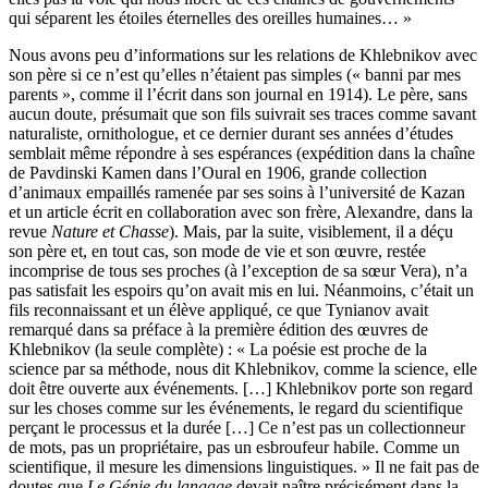
qui séparent les étoiles éternelles des oreilles humaines… »
Nous avons peu d’informations sur les relations de Khlebnikov avec
son père si ce n’est qu’elles n’étaient pas simples (« banni par mes
parents », comme il l’écrit dans son journal en 1914). Le père, sans
aucun doute, présu­mait que son fils suivrait ses traces comme savant
naturaliste, ornithologue, et ce dernier durant ses années d’études
semblait même répondre à ses espérances (expédition dans la chaîne
de Pavdinski Kamen dans l’Oural en 1906, grande collection
d’animaux empaillés ramenée par ses soins à l’université de Kazan
et un article écrit en collaboration avec son frère, Alexandre, dans la
revue
Nature et Chasse
). Mais, par la suite, visiblement, il a déçu
son père et, en tout cas, son mode de vie et son œuvre, restée
incomprise de tous ses proches (à l’exception de sa sœur Vera), n’a
pas satis­fait les espoirs qu’on avait mis en lui. Néanmoins, c’était un
fils recon­naissant et un élève appliqué, ce que Tynianov avait
remarqué dans sa préface à la première édition des œuvres de
Khlebnikov (la seule complète) : « La poésie est proche de la
science par sa méthode, nous dit Khlebnikov, comme la science, elle
doit être ouverte aux événements. […] Khlebnikov porte son regard
sur les choses comme sur les événements, le regard du scientifique
perçant le processus et la durée […] Ce n’est pas un collection­neur
de mots, pas un propriétaire, pas un esbroufeur habile. Comme un
scientifique, il mesure les dimensions linguistiques. » Il ne fait pas de
doutes que
Le Génie du langage
devait naître précisément dans la