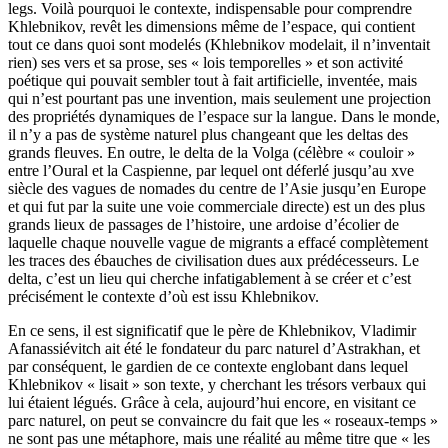
legs. Voilà pourquoi le contexte, indispensable pour comprendre
Khlebnikov, revêt les dimensions même de l’espace, qui contient
tout ce dans quoi sont modelés (Khlebnikov modelait, il n’inventait
rien) ses vers et sa prose, ses « lois temporelles » et son activité
poétique qui pouvait sembler tout à fait artificielle, inventée, mais
qui n’est pourtant pas une invention, mais seulement une projection
des propriétés dynamiques de l’espace sur la langue. Dans le monde,
il n’y a pas de système naturel plus changeant que les deltas des
grands fleuves. En ou­tre, le delta de la Volga (célèbre « couloir »
entre l’Oural et la Caspienne, par lequel ont déferlé jusqu’au xve
siècle des vagues de nomades du centre de l’Asie jusqu’en Europe
et qui fut par la suite une voie commerciale directe) est un des plus
grands lieux de passages de l’histoire, une ardoise d’écolier de
laquelle chaque nouvelle vague de migrants a effacé complètement
les traces des ébauches de civilisation dues aux prédécesseurs. Le
delta, c’est un lieu qui cherche infatigablement à se créer et c’est
précisément le contexte d’où est issu Khlebnikov.
En ce sens, il est significatif que le père de Khlebnikov, Vladimir
Afanassiévitch ait été le fondateur du parc naturel d’Astrakhan, et
par conséquent, le gardien de ce contexte englobant dans lequel
Khlebnikov « lisait » son texte, y cherchant les trésors verbaux qui
lui étaient légués. Grâce à cela, aujourd’hui encore, en visitant ce
parc naturel, on peut se con­vaincre du fait que les « roseaux-temps »
ne sont pas une métaphore, mais une réalité au même titre que « les