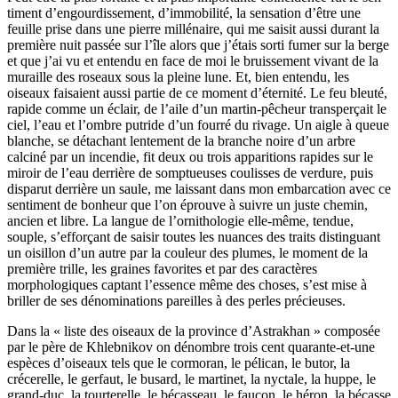
timent d’engourdissement, d’immobilité, la sensation d’être une
feuille prise dans une pierre millénaire, qui me saisit aussi durant la
première nuit passée sur l’île alors que j’étais sorti fumer sur la berge
et que j’ai vu et entendu en face de moi le bruissement vivant de la
muraille des roseaux sous la pleine lune. Et, bien entendu, les
oiseaux faisaient aussi partie de ce moment d’éter­nité. Le feu bleuté,
rapide comme un éclair, de l’aile d’un martin-pêcheur transperçait le
ciel, l’eau et l’ombre putride d’un fourré du rivage. Un aigle à queue
blanche, se détachant lentement de la branche noire d’un arbre
calciné par un incendie, fit deux ou trois apparitions rapides sur le
miroir de l’eau derrière de somptueuses coulisses de verdure, puis
disparut derrière un saule, me laissant dans mon embarcation avec ce
sentiment de bonheur que l’on éprouve à suivre un juste chemin,
ancien et libre. La langue de l’ornithologie elle-même, tendue,
souple, s’efforçant de saisir toutes les nuances des traits distinguant
un oisillon d’un autre par la couleur des plumes, le moment de la
première trille, les graines favorites et par des caractères
morphologiques captant l’essence même des choses, s’est mise à
briller de ses dénominations pareilles à des perles précieuses.
Dans la « liste des oiseaux de la province d’Astrakhan » composée
par le père de Khlebnikov on dénombre trois cent quarante-et-une
espèces d’oi­seaux tels que le cormoran, le pélican, le butor, la
crécerelle, le gerfaut, le busard, le martinet, la nyctale, la huppe, le
grand-duc, la tourterelle, le bécas­seau, le faucon, le héron, la bécasse