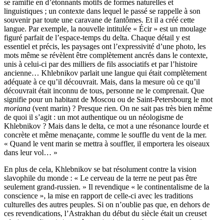
se ramifie en d’étonnants motifs de formes naturelles et
linguistiques ; un contexte dans lequel le passé se rappelle à son
souvenir par toute une caravane de fantômes. Et il a créé cette
langue. Par exemple, la nouvelle intitulée « Écir » est un moulage
figuré parfait de l’espace-temps du delta. Chaque détail y est
essentiel et précis, les paysages ont l’expressivité d’une photo, les
mots même se révèlent être complètement ancrés dans le contexte,
unis à celui-ci par des milliers de fils associatifs et par l’histoire
ancienne… Khlebnikov parlait une langue qui était complètement
adéquate à ce qu’il découvrait. Mais, dans la mesure où ce qu’il
découvrait était inconnu de tous, personne ne le comprenait. Que
signifie pour un habitant de Moscou ou de Saint-Petersbourg le mot
moriana
(vent marin) ? Presque rien. On ne sait pas très bien même
de quoi il s’agit : un mot authentique ou un néologisme de
Khlebnikov ? Mais dans le delta, ce mot a une résonance lourde et
concrète et même menaçante, comme le souffle du vent de la mer.
« Quand le vent marin se mettra à souffler, il emportera les oiseaux
dans leur vol… »
En plus de cela, Khlebnikov se bat résolument contre la vision
slavophile du monde : « Le cerveau de la terre ne peut pas être
seulement grand-russien. » Il revendique « le continentalisme de la
conscience », la mise en rapport de celle-ci avec les traditions
culturelles des autres peuples. Si on n’oublie pas que, en dehors de
ces revendications, l’Astrakhan du début du siècle était un creuset