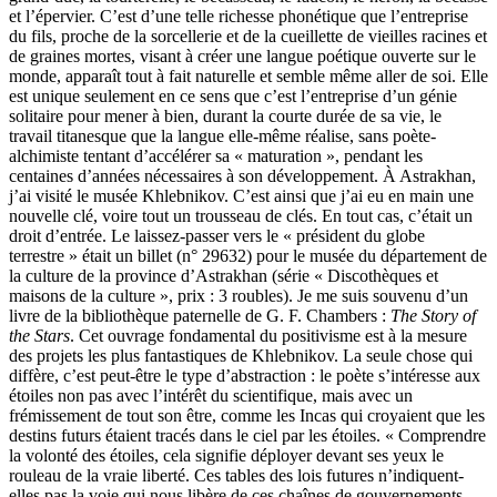
et l’épervier. C’est d’une telle richesse phonétique que l’entreprise
du fils, proche de la sorcellerie et de la cueillette de vieilles racines et
de graines mortes, visant à créer une langue poétique ouverte sur le
monde, apparaît tout à fait naturelle et semble même aller de soi. Elle
est unique seulement en ce sens que c’est l’entreprise d’un génie
solitaire pour mener à bien, durant la courte durée de sa vie, le
travail titanesque que la langue elle-même réalise, sans poète-
alchimiste tentant d’accélérer sa « maturation », pendant les
centaines d’années nécessaires à son développement. À Astrakhan,
j’ai visité le musée Khlebnikov. C’est ainsi que j’ai eu en main une
nouvelle clé, voire tout un trousseau de clés. En tout cas, c’était un
droit d’entrée. Le laissez-passer vers le « président du globe
terrestre » était un billet (n° 29632) pour le musée du département de
la culture de la province d’Astrakhan (série « Discothèques et
maisons de la culture », prix : 3 roubles). Je me suis souvenu d’un
livre de la bibliothèque paternelle de G. F. Chambers :
The Story of
the Stars
. Cet ouvrage fonda­mental du positivisme est à la mesure
des projets les plus fantastiques de Khlebnikov. La seule chose qui
diffère, c’est peut-être le type d’abstraction : le poète s’intéresse aux
étoiles non pas avec l’intérêt du scientifique, mais avec un
frémissement de tout son être, comme les Incas qui croyaient que les
destins futurs étaient tracés dans le ciel par les étoiles. « Comprendre
la volonté des étoiles, cela signifie déployer devant ses yeux le
rouleau de la vraie liberté. Ces tables des lois futures n’indiquent-
elles pas la voie qui nous libère de ces chaînes de gouvernements