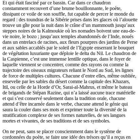
Et qui était fasciné par ce bassin. Car dans ce chaudron
constamment recouvert d’une brume bouillonnante, le poète,
dissipant ce voile de son souffle, fut capable de percer le monde du
regard : des toundras de la Sibérie prises dans les glaces où l’alouette
trouve un gîte pour la nuit dans le crâne d’un mam­mouth jusqu’aux
steppes noires de la Kalmoukie où les nomades boivent une eau-de-
vie noire, le bozo ; jusqu’aux temples abandonnés de l’Inde, noués
dans un entrelacs de racines, aux fleurs pourpres des jardins de Perse
et aux sables accablés par le soleil de l’Egypte enserrant le bouquet
de végétation luxuriante que déploie le delta du Nil. Le chaudron de
la Caspienne, c’est une immense lentille optique, dans le foyer de
laquelle viennent se concen­trer, comme des rayons ou comme la
trajectoire des oiseaux migrateurs reliant le Nord au Sud, les lignes
de force de multiples cultures. Chacune d’entre elles, même oubliée,
ensevelie par les sables du désert comme la ca­pitale des Khazars,
Itil, ou celle de la Horde d’Or, Sarai-al-Mahrus, et même le bateau
de brigands de Stépan Razine, qui n’a laissé aucune trace maté­rielle
et qui s’est conservé seulement dans la tradition orale, chacune
attend d’être incarnée dans le verbe, chacune attend le génie qui
saura la couler dans ses mots et exprimer toute la diversité de la
stratification complexe de ses formes naturelles, de ses langues
mortes et vivantes, de ses traditions et de ses symboles.
On ne peut, sans se placer consciemment dans le système de
cordonnées du poète, se faire une idée des trésors qu’il a reçus en