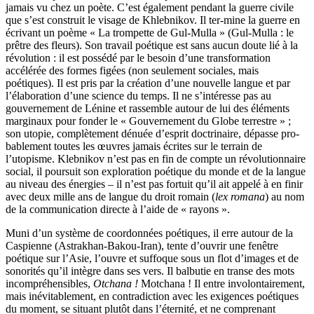
jamais vu chez un poète. C’est également pendant la guerre civile
que s’est construit le visage de Khlebnikov. Il ter-mine la guerre en
écrivant un poème « La trompette de Gul-Mulla » (Gul-Mulla : le
prêtre des fleurs). Son travail poétique est sans aucun doute lié à la
révolution : il est possédé par le besoin d’une transformation
accélérée des formes figées (non seulement sociales, mais
poétiques). Il est pris par la création d’une nouvelle langue et par
l’élaboration d’une science du temps. Il ne s’intéresse pas au
gouvernement de Lénine et rassemble autour de lui des éléments
marginaux pour fonder le « Gouvernement du Globe ter­restre » ;
son utopie, complètement dénuée d’esprit doctrinaire, dépasse pro­
bablement toutes les œuvres jamais écrites sur le terrain de
l’utopisme. Klebnikov n’est pas en fin de compte un révolutionnaire
social, il poursuit son exploration poétique du monde et de la langue
au niveau des énergies – il n’est pas fortuit qu’il ait appelé à en finir
avec deux mille ans de langue du droit romain (
lex romana
) au nom
de la communication directe à l’aide de « rayons ».
Muni d’un système de coordonnées poétiques, il erre autour de la
Caspienne (Astrakhan-Bakou-Iran), tente d’ouvrir une fenêtre
poétique sur l’Asie, l’ouvre et suffoque sous un flot d’images et de
sonorités qu’il intègre dans ses vers. Il balbutie en transe des mots
incompréhensibles,
Otchana !
Motchana ! Il entre involontairement,
mais inévitablement, en contradiction avec les exigences poétiques
du moment, se situant plutôt dans l’éternité, et ne comprenant