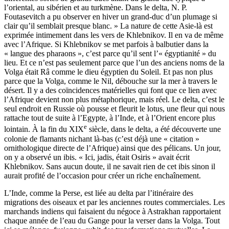
l’oriental, au sibérien et au turkmène. Dans le delta, N. P.
Foutasevitch a pu observer en hiver un grand-duc d’un plumage si
clair qu’il semblait presque blanc. » La nature de cette Asie-là est
exprimée intimement dans les vers de Khlebnikov. Il en va de même
avec l’Afrique. Si Khlebnikov se met parfois à balbutier dans la
« langue des pharaons », c’est parce qu’il sent l’« égyptianité » du
lieu. Et ce n’est pas seulement parce que l’un des anciens noms de la
Volga était Râ comme le dieu égyptien du Soleil. Et pas non plus
parce que la Volga, comme le Nil, débouche sur la mer à travers le
désert. Il y a des coïn­cidences matérielles qui font que ce lien avec
l’Afrique devient non plus mé­taphorique, mais réel. Le delta, c’est le
seul endroit en Russie où pousse et fleurit le lotus, une fleur qui nous
rattache tout de suite à l’Egypte, à l’Inde, et à l’Orient encore plus
e
lointain. À la fin du XIX
siècle, dans le delta, a été découverte une
colonie de flamants nichant là-bas (c’est déjà une « citation »
ornithologique directe de l’Afrique) ainsi que des pélicans. Un jour,
on y a observé un ibis. « Ici, jadis, était Osiris » avait écrit
Khlebnikov. Sans aucun doute, il ne savait rien de cet ibis sinon il
aurait profité de l’occasion pour créer un riche enchaînement.
L’Inde, comme la Perse, est liée au delta par l’itinéraire des
migrations des oiseaux et par les anciennes routes commerciales. Les
marchands indiens qui faisaient du négoce à Astrakhan rapportaient
chaque année de l’eau du Gange pour la verser dans la Volga. Tout