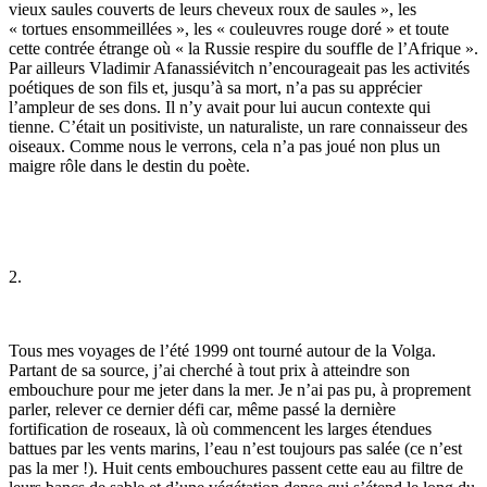
vieux saules couverts de leurs cheveux roux de saules », les
« tortues ensommeillées », les « couleuvres rouge doré » et toute
cette contrée étrange où « la Russie respire du souffle de l’Afrique ».
Par ailleurs Vladimir Afanassiévitch n’encourageait pas les acti­vités
poétiques de son fils et, jusqu’à sa mort, n’a pas su apprécier
l’ampleur de ses dons. Il n’y avait pour lui aucun contexte qui
tienne. C’était un positiviste, un naturaliste, un rare connaisseur des
oiseaux. Comme nous le verrons, cela n’a pas joué non plus un
maigre rôle dans le destin du poète.
2.
Tous mes voyages de l’été 1999 ont tourné autour de la Volga.
Partant de sa source, j’ai cherché à tout prix à atteindre son
embouchure pour me jeter dans la mer. Je n’ai pas pu, à proprement
parler, relever ce dernier défi car, même passé la dernière
fortification de roseaux, là où commencent les larges étendues
battues par les vents marins, l’eau n’est toujours pas salée (ce n’est
pas la mer !). Huit cents embouchures passent cette eau au filtre de