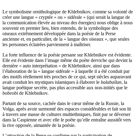
Le symbolisme ornithologique de Khlebnikov, comme sa volonté de
créer une langue « cryptée » ou « sidérale » (qui serait la langue de
la communication élevée au niveau des énergies) nous oblige à nous
souvenir en premier lieu, bien entendu, de la symbolique des
oiseaux extrêmement développée dans la poésie de la Perse
ancienne et, en particulier, de la « lan­gue des oiseaux », que seules
les personnes éclairées parviennent à maîtriser.
La forte influence de la poésie persane sur Khlebnikov est évidente.
Elle est évidente dans l’image même du poète derviche qui devint la
dernière « auto interprétation » de Khlebnikov, ainsi que dans
l’élaboration de la « langue sidérale » à laquelle il a été conduit par
des motifs réellement très proches de ce qui, sept siècles auparavant
avait conduit les mystiques islamiques à élaborer le
balabaïlan
, la
langue poétique secrète, pas plus accessible aux non-initiés que le
bobeobi
de Khlebnikov.
Partant de sa source, cachée dans le cœur même de la Russie, la
Volga, après avoir surmonté des espaces considérables et fait son lit
à travers une masse de cultures multiethniques, finit par se déverser
dans la Caspienne et avec elle le poète qu’elle entraîne aussitôt vers
la rive opposée, aimantée de la poésie.
L’attraction de la Perse se confirme par la participation de