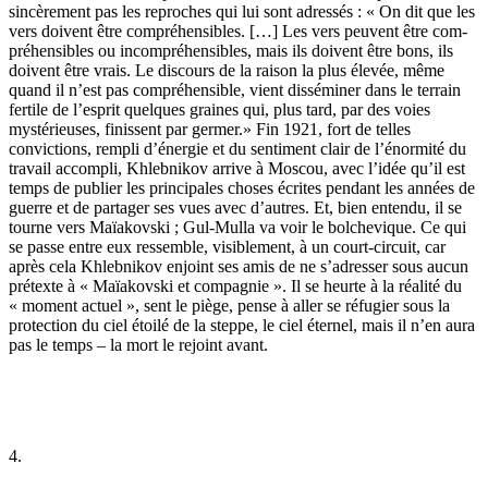
sincèrement pas les reproches qui lui sont adressés : « On dit que les
vers doivent être compréhensibles. […] Les vers peuvent être com­
préhensibles ou incompréhensibles, mais ils doivent être bons, ils
doivent être vrais. Le discours de la raison la plus élevée, même
quand il n’est pas compréhensible, vient disséminer dans le terrain
fertile de l’esprit quelques graines qui, plus tard, par des voies
mystérieuses, finissent par germer.» Fin 1921, fort de telles
convictions, rempli d’énergie et du sentiment clair de l’énormité du
travail accompli, Khlebnikov arrive à Moscou, avec l’idée qu’il est
temps de publier les principales choses écrites pendant les années de
guerre et de partager ses vues avec d’autres. Et, bien entendu, il se
tourne vers Maïakovski ; Gul-Mulla va voir le bolchevique. Ce qui
se passe entre eux ressemble, visiblement, à un court-circuit, car
après cela Khlebnikov enjoint ses amis de ne s’adresser sous aucun
prétexte à « Maïakovski et compagnie ». Il se heurte à la réalité du
« moment actuel », sent le piège, pense à aller se réfugier sous la
protection du ciel étoilé de la steppe, le ciel éternel, mais il n’en aura
pas le temps – la mort le rejoint avant.
4.