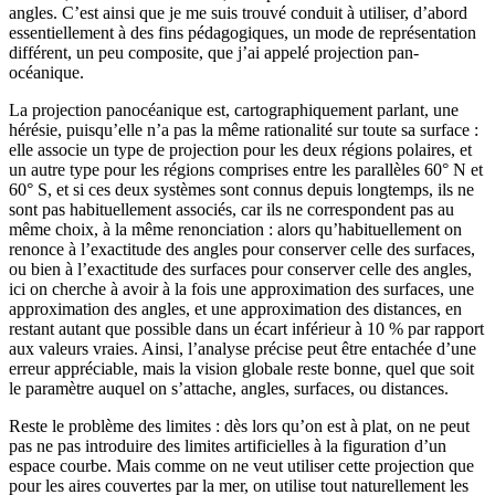
angles. C’est ainsi que je me suis trouvé conduit à utiliser, d’abord
essentiellement à des fins pédagogiques, un mode de représentation
différent, un peu composite, que j’ai appelé projection pan­
océanique.
La projection panocéanique est, cartographiquement parlant, une
hérésie, puisqu’elle n’a pas la même rationalité sur toute sa surface :
elle associe un type de projection pour les deux régions polaires, et
un autre type pour les régions comprises entre les parallèles 60° N et
60° S, et si ces deux systèmes sont connus depuis longtemps, ils ne
sont pas habituellement associés, car ils ne correspondent pas au
même choix, à la même renonciation : alors qu’ha­bituellement on
renonce à l’exactitude des angles pour conserver celle des surfaces,
ou bien à l’exactitude des surfaces pour conserver celle des angles,
ici on cherche à avoir à la fois une approximation des surfaces, une
approxi­mation des angles, et une approximation des distances, en
restant autant que possible dans un écart inférieur à 10 % par rapport
aux valeurs vraies. Ainsi, l’analyse précise peut être entachée d’une
erreur appréciable, mais la vision globale reste bonne, quel que soit
le paramètre auquel on s’attache, angles, surfaces, ou distances.
Reste le problème des limites : dès lors qu’on est à plat, on ne peut
pas ne pas introduire des limites artificielles à la figuration d’un
espace courbe. Mais comme on ne veut utiliser cette projection que
pour les aires couvertes par la mer, on utilise tout naturellement les