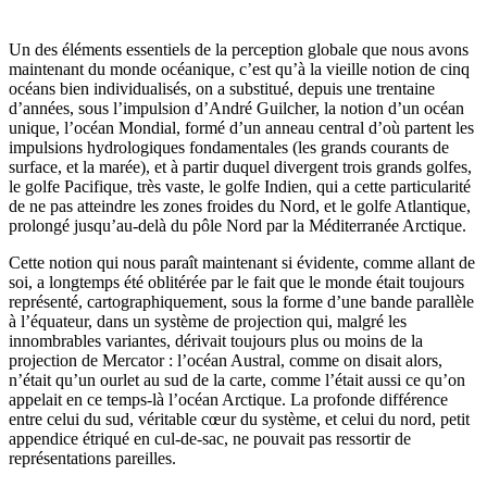
Un des éléments essentiels de la perception globale que nous avons
maintenant du monde océanique, c’est qu’à la vieille notion de cinq
océans bien individualisés, on a substitué, depuis une trentaine
d’années, sous l’im­pulsion d’André Guilcher, la notion d’un océan
unique, l’océan Mondial, formé d’un anneau central d’où partent les
impulsions hydrologiques fonda­mentales (les grands courants de
surface, et la marée), et à partir duquel divergent trois grands golfes,
le golfe Pacifique, très vaste, le golfe Indien, qui a cette particularité
de ne pas atteindre les zones froides du Nord, et le golfe Atlantique,
prolongé jusqu’au-delà du pôle Nord par la Méditerranée Arcti­que.
Cette notion qui nous paraît maintenant si évidente, comme allant de
soi, a longtemps été oblitérée par le fait que le monde était toujours
représenté, cartographiquement, sous la forme d’une bande parallèle
à l’équateur, dans un système de projection qui, malgré les
innombrables variantes, dérivait toujours plus ou moins de la
projection de Mercator : l’océan Austral, comme on disait alors,
n’était qu’un ourlet au sud de la carte, comme l’était aussi ce qu’on
appelait en ce temps-là l’océan Arctique. La profonde diffé­rence
entre celui du sud, véritable cœur du système, et celui du nord, petit
appendice étriqué en cul-de-sac, ne pouvait pas ressortir de
représentations pareilles.