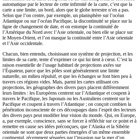
automatique par le lecteur de cette infirmité de la carte, c’est que la
carte a une limite, un bord, alors que le globe terrestre n’en a pas.
Selon que l’on centre, par exemple, un plani­sphère sur l’océan
Atlantique ou sur l’océan Pacifique, la discontinuité se place sur la
ligne de changement de date, et on estompe la continuité de
l’Amérique du Nord avec l’Asie orientale, ou bien elle se place sur
le Moyen-Orient, et l’on masque la continuité entre l’Asie orientale
et l’Asie occidentale.
Chacun, bien entendu, choisissant son système de projection, et les
limites de sa carte, tente d’exprimer ce qui lui tient à cœur. C’est la
raison essen­tielle de l’usage habituel de projections axées sur
l’Équateur, parce que les pôles sont généralement une limite
naturelle, un milieu répulsif, et que les échanges se font bien peu à
travers ces régions vides. Mais, parmi les cartes utilisant ces
projections, les géographes des divers pays placent différemment
leurs limites : les Européens centrent sur l’Atlantique et coupent à
travers le Pacifique, les Japonais ou les Australiens centrent sur le
Pacifique et coupent à travers l’Atlantique ; on conçoit combien la
pénétration inconsciente de ces découpages dans l’esprit des lecteurs
des divers pays peut modifier leur vision du monde. Qui, en Europe,
a, par exemple, conscience, sans se forcer à réfléchir sur ce point et à
remettre en cause ses idées préconçues, que l’Alaska et la Sibérie
orientale ne sont que deux parties émergées d’un même ensemble
continental, récemment séparées par l’invasion par la mer d’un