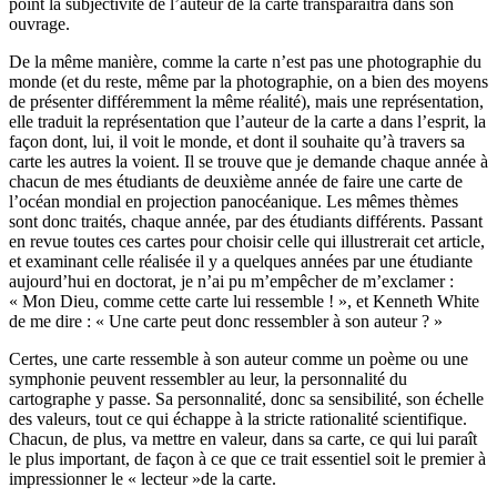
point la sub­jectivité de l’auteur de la carte transparaîtra dans son
ouvrage.
De la même manière, comme la carte n’est pas une photographie du
monde (et du reste, même par la photographie, on a bien des moyens
de présenter différemment la même réalité), mais une représentation,
elle traduit la représentation que l’auteur de la carte a dans l’esprit, la
façon dont, lui, il voit le monde, et dont il souhaite qu’à travers sa
carte les autres la voient. Il se trouve que je demande chaque année à
chacun de mes étudiants de deuxième année de faire une carte de
l’océan mondial en projection pan­océanique. Les mêmes thèmes
sont donc traités, chaque année, par des étudiants différents. Passant
en revue toutes ces cartes pour choisir celle qui illustrerait cet article,
et examinant celle réalisée il y a quelques années par une étudiante
aujourd’hui en doctorat, je n’ai pu m’empêcher de m’excla­mer :
« Mon Dieu, comme cette carte lui ressemble ! », et Kenneth White
de me dire : « Une carte peut donc ressembler à son auteur ? »
Certes, une carte ressemble à son auteur comme un poème ou une
sym­phonie peuvent ressembler au leur, la personnalité du
cartographe y passe. Sa personnalité, donc sa sensibilité, son échelle
des valeurs, tout ce qui échappe à la stricte rationalité scientifique.
Chacun, de plus, va mettre en valeur, dans sa carte, ce qui lui paraît
le plus important, de façon à ce que ce trait essentiel soit le premier à
impressionner le « lecteur »de la carte.