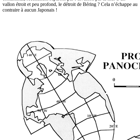
vallon étroit et peu profond, le détroit de Béring ? Cela n’échappe au
contraire à aucun Japonais !