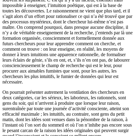
impossible à enseigner, l’intuition poétique, qui est à la base de
toutes les découvertes. Le raison­nement ne vient que plus tard, et il
s’agit alors d’un effort pour rationaliser ce qui n’a été trouvé que par
des processus mystérieux, dont le chercheur lui-même n’est pas
maître. On comprend pourquoi, dans presque aucune discipline, il
n’y a de véritable enseignement de la recherche, j’entends par là une
formation organisée, consciemment et formellement donnée aux
futurs chercheurs pour leur apprendre comment on cherche, et
comment on trouve : on leur enseigne, en réalité, les moyens de
donner à leurs intuitions une apparence rationnelle, de formaliser
leurs éclairs de génie, s’ils en ont, et, s’ils n’en ont pas, de labourer
consciencieusement le champ de recherche qui est le leur, pour
procurer aux aimables fumistes que sont, pour les autres, les
chercheurs les plus intuitifs, le fumier de données qui leur est
nécessaire.
On pourrait présenter autrement la ventilation des chercheurs en
deux catégories, car les sérieux, les laborieux, les rationnels, sont
gens du soir, qui n’arrivent à produire que lorsque leur raison,
surentraînée par toute une journée d’activité consciente, atteint son
efficacité maximale ; les intuitifs, au contraire, sont gens du petit
matin, dont les idées sont venues dans la pénombre de la raison, à
l’instant où l’on sort du sommeil et où l’on n’inhibe pas encore sous
le pesant carcan de la raison les idées originales qui peuvent surgir
quand l’inconscient et le conscient se mêlent encore.