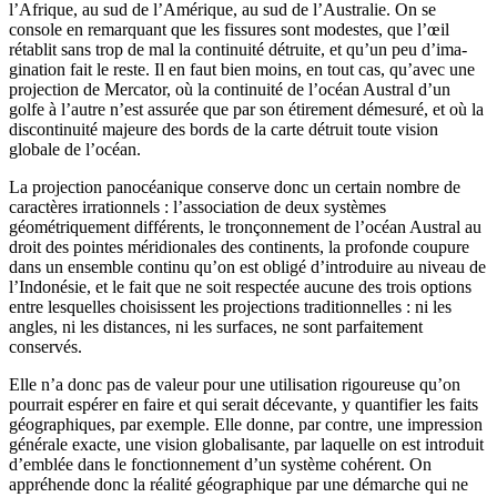
l’Afrique, au sud de l’Amérique, au sud de l’Australie. On se
console en remarquant que les fissures sont modestes, que l’œil
rétablit sans trop de mal la continuité détruite, et qu’un peu d’ima­
gination fait le reste. Il en faut bien moins, en tout cas, qu’avec une
projection de Mercator, où la continuité de l’océan Austral d’un
golfe à l’autre n’est assurée que par son étirement démesuré, et où la
discontinuité majeure des bords de la carte détruit toute vision
globale de l’océan.
La projection panocéanique conserve donc un certain nombre de
carac­tères irrationnels : l’association de deux systèmes
géométriquement diffé­rents, le tronçonnement de l’océan Austral au
droit des pointes méridionales des continents, la profonde coupure
dans un ensemble continu qu’on est obligé d’introduire au niveau de
l’Indonésie, et le fait que ne soit respectée aucune des trois options
entre lesquelles choisissent les projections tradi­tionnelles : ni les
angles, ni les distances, ni les surfaces, ne sont parfaitement
conservés.
Elle n’a donc pas de valeur pour une utilisation rigoureuse qu’on
pour­rait espérer en faire et qui serait décevante, y quantifier les faits
géographi­ques, par exemple. Elle donne, par contre, une impression
générale exacte, une vision globalisante, par laquelle on est introduit
d’emblée dans le fonc­tion­nement d’un système cohérent. On
appréhende donc la réalité géogra­phique par une démarche qui ne