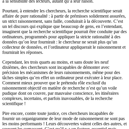
à la sensibilité des lecteurs, autant qu’à leur raison.
Pourtant, à entendre les chercheurs, la recherche scientifique serait
affaire de pure rationalité : à partir de prémisses solidement assurées,
un strict raisonnement, sans faille, conduirait à la découverte. C’est
un tel discours qui explique que beaucoup de gens, en l’entendant,
imaginent que la recherche scientifique pourrait être conduite par des
ordinateurs, programmés pour appliquer la stricte rationalité à des
données qu’on leur fournirait : le chercheur ne serait plus qu’un
collecteur de données, et l’ordinateur appli­querait le raisonnement et
fournirait les réponses.
Cependant, les trois quarts au moins, et sans doute les neuf
dixièmes, des chercheurs sont incapables de démonter avec
précision les mécanismes de leurs raisonnements, même pour des
tâches simples qu’en effet un ordinateur peut exécuter à leur place.
Comment mieux prouver que le prétendu rôle exclusif du
raisonnement objectif en matière de recherche n’est qu’un voile
pudique dont on couvre, par mauvaise conscience, les itinéraires
complexes, incertains, et parfois inavouables, de la recherche
scientifique !
Pire encore, contre toute justice, ces chercheurs incapables de
fournir un organigramme de leur mode de raisonnement ne sont pas
les moins performants ! Leurs découvertes valent celles des autres, et
souvent les surpassent. C’est qu’il y a un facteur, essentiel mais