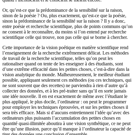
Or, qu’est-ce que la prédominance de la sensibilité sur la raison,
sinon de la poésie ? Ou, plus exactement, qu’est-ce que la poésie,
sinon la prédomi­nance de la sensibilité sur la raison ? Il y a donc,
entre poésie et recherche scientifique, plus de points communs qu’on
ne consent à le reconnaître, du moins si l’on entend par recherche
scientifique celle qui trouve, non pas celle qui se borne à chercher.
Cette importance de la vision poétique en matière scientifique rend
l’enseignement de la recherche extrêmement délicat. Les méthodes
de travail de la recherche scientifique, telles qu’on peut les
rationaliser quand on tente de les enseigner à des étudiants, sont
d’une extrême efficacité dans les petites choses, c’est-à-dire dans la
vision analytique du monde. Malheureusement, le meilleur étudiant
possible, appliquant seulement ces méthodes (ou ces techniques, qui
ne sont souvent que des recettes) ne parviendra à rien d’autre qu’à
collecter des données, et à les pré-traiter sans qu’il en sorte jamais
une idée nouvelle. Il en est exactement de même avec l’étudiant le
plus appliqué, le plus docile, l’ordinateur : on peut le programmer
pour employer les techniques éprouvées, et sur les petites choses il
sera très efficace. Mais si d’aucuns entretiennent l’idée qu’avec des
ordinateurs plus puissants l’accu­mulation des petites choses en
quantité quasi-illimitée aboutira à une vision synthétique, ce ne peut
être qu’une illusion, parce qu’il manque à l’ordina­teur la capacité de
tirer des données une conclusion d’ensemble.