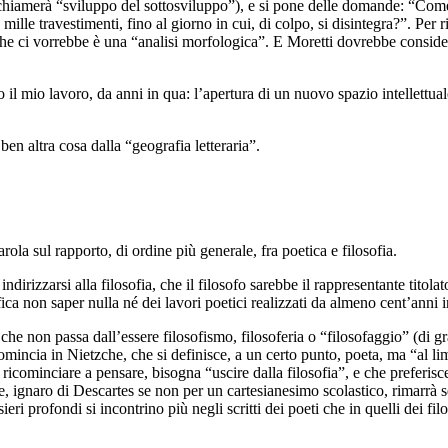
chiamerà “sviluppo del sottosviluppo”), e si pone delle domande: “Come
le travestimenti, fino al giorno in cui, di colpo, si disintegra?”. Per 
he ci vorrebbe è una “analisi morfologica”. E Moretti dovrebbe conside
tto il mio lavoro, da anni in qua: l’apertura di un nuovo spazio intellettu
n altra cosa dalla “geografia letteraria”.
rola sul rapporto, di ordine più generale, fra poetica e filosofia.
irizzarsi alla filosofia, che il filosofo sarebbe il rappresentante titola
ca non saper nulla né dei lavori poetici realizzati da almeno cent’anni in 
ò che non passa dall’essere filosofismo, filosoferia o “filosofaggio” (di gra
 Comincia in Nietzche, che si definisce, a un certo punto, poeta, ma “al l
ricominciare a pensare, bisogna “uscire dalla filosofia”, e che preferisc
 ignaro di Descartes se non per un cartesianesimo scolastico, rimarrà sen
i profondi si incontrino più negli scritti dei poeti che in quelli dei filo