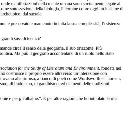
econde manifestazioni della mente umana sono strettamente legate al
come sotto-sezione della biologia, il termine copre oggi un insieme di
archetipico, dal sacrale.
non è preservato e mantenuto in tutta la sua complessità, l’esistenza
 grandi sussidi tecnici?
mande circa il senso della geografia, il suo orizzonte. Più
olitica. Ma può il geografo accontentarsi di un ruolo nello stato
sociation for the Study of Literature and Environmnent
, fondata nel
o costruisce il proprio essere attraverso un’interazione con
i trovano alla rinfusa, a fianco di poeti come Wordsworth e Thoreau,
ismo, di buddismo, di gandhismo, ed elementi delle tradizioni
nie e per gli albatros”. È per altre ragioni che ho intitolato la mia