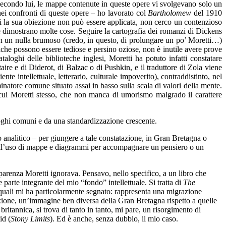
secondo lui, le mappe contenute in queste opere vi svolgevano solo un
nei confronti di queste opere – ho lavorato col
Bartholomew
del 1910
li la sua obiezione non può essere applicata, non cerco un contenzioso
o e dimostrano molte cose. Seguire la cartografia dei romanzi di Dickens
e in un nulla brumoso (credo, in questo, di prolungare un po’ Moretti…)
tiche possono essere tediose e persino oziose, non è inutile avere prove
taloghi delle biblioteche inglesi, Moretti ha potuto infatti constatare
aire e di Diderot, di Balzac o di Pushkin, e il traduttore di Zola viene
e intellettuale, letterario, culturale impoverito), contraddistinto, nel
atore comune situato assai in basso sulla scala di valori della mente.
cui Moretti stesso, che non manca di umorismo malgrado il carattere
luoghi comuni e da una standardizzazione crescente.
 analitico – per giungere a tale constatazione, in Gran Bretagna o
io all’uso di mappe e diagrammi per accompagnare un pensiero o un
pparenza Moretti ignorava. Pensavo, nello specifico, a un libro che
 parte integrante del mio “fondo” intellettuale. Si tratta di
The
 quali mi ha particolarmente segnato: rappresenta una migrazione
cezione, un’immagine ben diversa della Gran Bretagna rispetto a quelle
a britannica, si trova di tanto in tanto, mi pare, un risorgimento di
id (
Stony Limits
).
Ed è anche, senza dubbio, il mio caso.