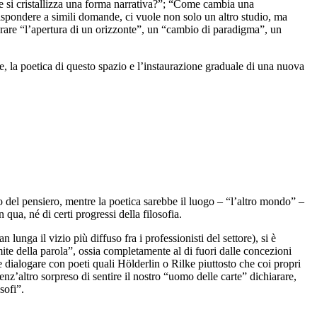
 si cristallizza una forma narrativa?”; “Come cambia una
rispondere a simili domande, ci vuole non solo un altro studio, ma
rare “l’apertura di un orizzonte”, un “cambio di paradigma”, un
ale, la poetica di questo spazio e l’instaurazione graduale di una nuova
to del pensiero, mentre la poetica sarebbe il luogo – “l’altro mondo” –
qua, né di certi progressi della filosofia.
n lunga il vizio più diffuso fra i professionisti del settore), si è
imite della parola”, ossia completamente al di fuori dalle concezioni
e dialogare con poeti quali Hölderlin o Rilke piuttosto che coi propri
z’altro sorpreso di sentire il nostro “uomo delle carte” dichiarare,
sofi”.