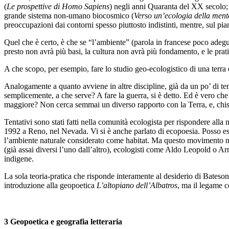
(
Le prospettive di Homo Sapiens
) negli anni Quaranta del XX secolo; 
grande sistema non-umano biocosmico (
Verso un’ecologia della ment
preoccupazioni dai contorni spesso piuttosto indistinti, mentre, sul pia
Quel che è certo, è che se “l’ambiente” (parola in francese poco adeg
presto non avrà più basi, la cultura non avrà più fondamento, e le prat
A che scopo, per esempio, fare lo studio geo-ecologistico di una terra d
Analogamente a quanto avviene in altre discipline, già da un po’ di tem
semplicemente, a che serve? A fare la guerra, si è detto. Ed è vero che
maggiore? Non cerca semmai un diverso rapporto con la Terra, e, chiss
Tentativi sono stati fatti nella comunità ecologista per rispondere alla
1992 a Reno, nel Nevada. Vi si è anche parlato di ecopoesia. Posso ess
l’ambiente naturale considerato come habitat. Ma questo movimento non 
(già assai diversi l’uno dall’altro), ecologisti come Aldo Leopold o 
indigene.
La sola teoria-pratica che risponde interamente al desiderio di Bateson 
introduzione alla geopoetica
L’altopiano dell’Albatros
, ma il legame c
3 Geopoetica e geografia letteraria