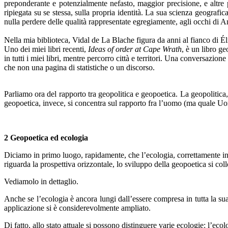
preponderante e potenzialmente nefasto, maggior precisione, e altre 
ripiegata su se stessa, sulla propria identità. La sua scienza geografic
nulla perdere delle qualità rappresentate egregiamente, agli occhi di 
Nella mia biblioteca, Vidal de La Blache figura da anni al fianco di Él
Uno dei miei libri recenti,
Ideas of order at Cape Wrath
, è un libro g
in tutti i miei libri, mentre percorro città e territori. Una conversazion
che non una pagina di statistiche o un discorso.
Parliamo ora del rapporto tra geopolitica e geopoetica. La geopolitica, 
geopoetica, invece, si concentra sul rapporto fra l’uomo (ma quale Uom
2 Geopoetica ed ecologia
Diciamo in primo luogo, rapidamente, che l’ecologia, correttamente inte
riguarda la prospettiva orizzontale, lo sviluppo della geopoetica si coll
Vediamolo in dettaglio.
Anche se l’ecologia è ancora lungi dall’essere compresa in tutta la su
applicazione si è considerevolmente ampliato.
Di fatto, allo stato attuale si possono distinguere varie ecologie: l’eco