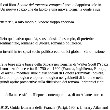
il cui libro
Atlante del romanzo europeo
è uscito dapprima solo in
io: “Un nuovo spazio che dà luogo a una nuova forma, la quale a sua
letteraria”, a mio modo di vedere troppo speciosa.
dizio qualitativo qua e là, scusandosi, ad esempio, di preferire
sentimentale, romanzo di guerra, romanzo poliziesco.
o inseriti in tre spazi socio-politico-economici globali: Stato-nazione,
e le terre alte e basse della Scozia nei romanzi di Walter Scott (“spazi
del romanzo francese fra il 1750 e il 1800 (Francia, Inghilterra, Europa,
di arrivi), meditare sulle classi sociali di Londra (criminale, povera,
plo cronotopologico e topocronologico nei gabinetti di lettura e nelle
quindi aprire prospettive sulla diffusione dei romanzi britannici e dei
nto della necessità, nell’epoca contemporanea, di un Atlante storico
1910), Guida letteraria della Francia (Parigi, 1964), Literary Atlas and