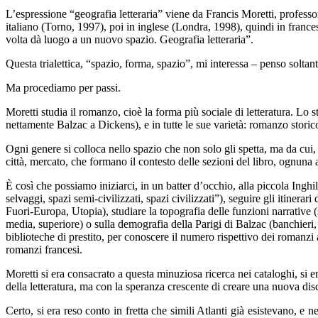
L’espressione “geografia letteraria” viene da Francis Moretti, professor
italiano (Torno, 1997), poi in inglese (Londra, 1998), quindi in france
volta dà luogo a un nuovo spazio. Geografia letteraria”.
Questa trialettica, “spazio, forma, spazio”, mi interessa – penso solta
Ma procediamo per passi.
Moretti studia il romanzo, cioè la forma più sociale di letteratura. Lo 
nettamente Balzac a Dickens), e in tutte le sue varietà: romanzo stor
Ogni genere si colloca nello spazio che non solo gli spetta, ma da cui, s
città, mercato, che formano il contesto delle sezioni del libro, ogn
È così che possiamo iniziarci, in un batter d’occhio, alla piccola Ingh
selvaggi, spazi semi-civilizzati, spazi civilizzati”), seguire gli itiner
Fuori-Europa, Utopia), studiare la topografia delle funzioni narrative (s
media, superiore) o sulla demografia della Parigi di Balzac (banchieri, 
biblioteche di prestito, per conoscere il numero rispettivo dei romanzi a
romanzi francesi.
Moretti si era consacrato a questa minuziosa ricerca nei cataloghi, si
della letteratura, ma con la speranza crescente di creare una nuova disc
Certo, si era reso conto in fretta che simili Atlanti già esistevano, e