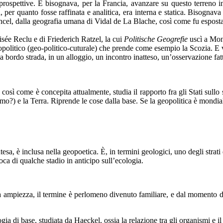
prospettive. E bisognava, per la Francia, avanzare su questo terreno in
a, per quanto fosse raffinata e analitica, era interna e statica. Bisogna
Ancel, dalla geografia umana di Vidal de La Blache, così come fu espost
isée Reclu e di Friederich Ratzel, la cui
Politische Geogrefie
uscì a Mon
eopolitico (geo-politico-cuturale) che prende come esempio la Scozia. E 
e a bordo strada, in un alloggio, un incontro inatteso, un’osservazione fat
così come è concepita attualmente, studia il rapporto fra gli Stati sullo 
o?) e la Terra. Riprende le cose dalla base. Se la geopolitica è mondial
sa, è inclusa nella geopoetica. È, in termini geologici, uno degli strati
oca di qualche stadio in anticipo sull’ecologia.
a ampiezza, il termine è perlomeno divenuto familiare, e dal momento de
logia di base, studiata da Haeckel, ossia la relazione tra gli organismi e