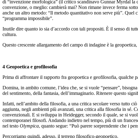
di “invenzione morfologica” (il critico scandinavo Gunnar Myrdal la 
convenzione, o meglio: cambierà mai? Non rimane invece ferma sotto mil
anche un altro metodo: “Il metodo quantitativo non serve più”. Quel c
“programma impossibile”.
Inutile dire quanto io sia d’accordo con tali propositi. È il senso di tu
cultura.
Questo crescente allargamento del campo di indagine è la geopoetica, be
4 Geopoetica e geofilosofia
Prima di affrontare il rapporto fra geopoetica e geofilosofia, qualche pa
Domina, in ambito comune, l’idea che, se si vuole “pensare”, bisogna ind
del sentimento, della fantasia, dell’immaginario. Ritenere questo signifi
Infatti, nell’ambito della filosofia, a una critica secolare verso tutto ci
aggiunta, negli ambienti più avanzati, una critica alla filosofia in sé.
convenzionali. E si sviluppa in Heidegger, secondo il quale, se si vuol 
contemporanei filosofi. Andando indietro nel tempo, più di un francese,
nel testo
Olympica
, quanto segue: “Può parere sorprendente che i pensier
Percorriamo quindi, adesso, il terreno filosofico-geopoetico.