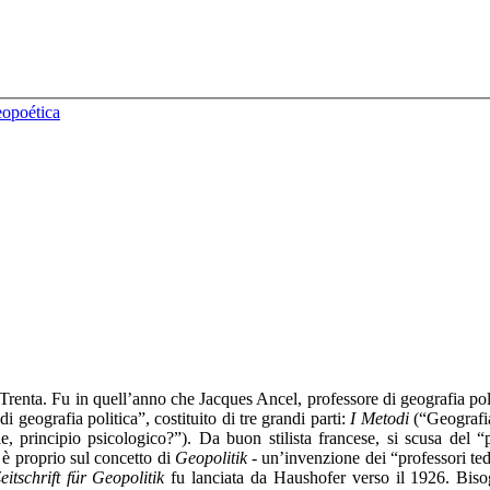
renta. Fu in quell’anno che Jacques Ancel, professore di geografia politic
i geografia politica”, costituito di tre grandi parti:
I Metodi
(“Geografia
le, principio psicologico?”).
Da buon stilista francese, si scusa del 
 è proprio sul concetto di
Geopolitik
- un’invenzione dei “professori ted
eitschrift für Geopolitik
fu lanciata da Haushofer verso il 1926. Bisog