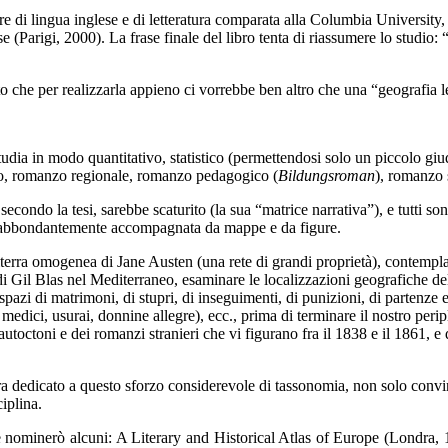
e di lingua inglese e di letteratura comparata alla Columbia University, 
se (Parigi, 2000). La frase finale del libro tenta di riassumere lo stud
nto che per realizzarla appieno ci vorrebbe ben altro che una “geografia 
studia in modo quantitativo, statistico (permettendosi solo un piccolo giu
ico, romanzo regionale, romanzo pedagogico (
Bildungsroman
), romanzo 
econdo la tesi, sarebbe scaturito (la sua “matrice narrativa”), e tutti son
una abbondantemente accompagnata da mappe e da figure.
ilterra omogenea di Jane Austen (una rete di grandi proprietà), contemplar
ari di Gil Blas nel Mediterraneo, esaminare le localizzazioni geografiche 
pazi di matrimoni, di stupri, di inseguimenti, di punizioni, di partenze e 
medici, usurai, donnine allegre), ecc., prima di terminare il nostro peri
utoctoni e dei romanzi stranieri che vi figurano fra il 1838 e il 1861, e 
 era dedicato a questo sforzo considerevole di tassonomia, non solo convi
iplina.
 ne nominerò alcuni: A Literary and Historical Atlas of Europe (Londra, 