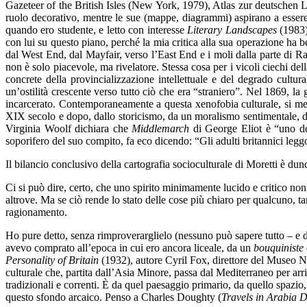
Gazeteer of the British Isles (New York, 1979), Atlas zur deutschen 
ruolo decorativo, mentre le sue (mappe, diagrammi) aspirano a essere 
quando ero studente, e letto con interesse
Literary Landscapes
(1983)
con lui su questo piano, perché la mia critica alla sua operazione ha b
dal West End, dal Mayfair, verso l’East End e i moli dalla parte di Ra
non è solo piacevole, ma rivelatore.
Stessa cosa per i vicoli ciechi del
concrete della provincializzazione intellettuale e del degrado cultura
un’ostilità crescente verso tutto ciò che era “straniero”. Nel 1869, la
incarcerato. Contemporaneamente a questa xenofobia culturale, si mette 
XIX secolo e dopo, dallo storicismo, da un moralismo sentimentale, da
Virginia Woolf dichiara che
Middlemarch
di George Eliot è “uno dei
soporifero del suo compito, fa eco dicendo: “Gli adulti britannici leg
Il bilancio conclusivo della cartografia socioculturale di Moretti è d
Ci si può dire, certo, che uno spirito minimamente lucido e critico no
altrove. Ma se ciò rende lo stato delle cose più chiaro per qualcuno,
ragionamento.
Ho pure detto, senza rimproverarglielo (nessuno può sapere tutto – e d’
avevo comprato all’epoca in cui ero ancora liceale, da un
bouquiniste
Personality of Britain
(1932), autore Cyril Fox, direttore del Museo Na
culturale che, partita dall’Asia Minore, passa dal Mediterraneo per arr
tradizionali e correnti. È da quel paesaggio primario, da quello spazi
questo sfondo arcaico.
Penso a Charles Doughty (
Travels in Arabia D