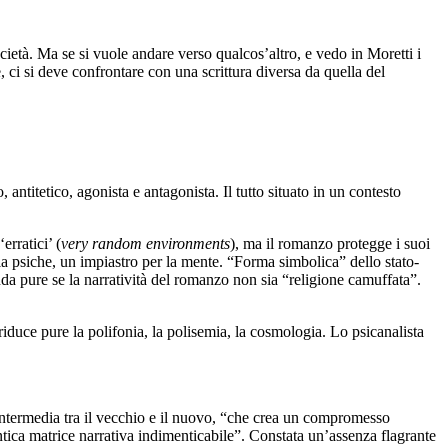
cietà. Ma se si vuole andare verso qualcos’altro, e vedo in Moretti i
e, ci si deve confrontare con una scrittura diversa da quella del
ntitetico, agonista e antagonista. Il tutto situato in un contesto
erratici’ (
very random environments
), ma il romanzo protegge i suoi
la psiche, un impiastro per la mente. “Forma simbolica” dello stato-
nda pure se la narratività del romanzo non sia “religione camuffata”.
riduce pure la polifonia, la polisemia, la cosmologia. Lo psicanalista
 intermedia tra il vecchio e il nuovo, “che crea un compromesso
ntica matrice narrativa indimenticabile”. Constata un’assenza flagrante