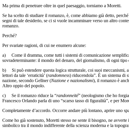
Ma prima di penetrare oltre in quel paesaggio, torniamo a Moretti.
Se ha scelto di studiare il romanzo, è, come abbiamo già detto, perché 
segni di tale desiderio, se ci si vuole incamminare verso un altro contes
romanzo.
Perché?
Per svariate ragioni, di cui ne enumero alcune:
a)
Come il dramma, come tutti i sistemi di comunicazione semplificant
sovradeterminante: il mondo del denaro, del giornalismo, di ogni tipo 
b)
Si può estendere questa logica strutturale, coi suoi meccanismi, al
lettori da tale ‘erraticità’ (
randomness
) riducendola”. È un sistema di s
nazione, secondo Gellner (
Nazione e nazionalismi
), il romanzo è anch
Altro oppio del popolo.
c)
Se il romanzo riduce la “
randonneité
” (neologismo che ho forgi
Francesco Orlando parla di uno “scarso tasso di figuralità”, e per Mor
Completamente d’accordo. Occorre andare più lontano, aprire uno spaz
Come ho già sostenuto, Moretti stesso ne sente il bisogno, ne avverte 
simbolico tra il mondo indifferente della scienza moderna e la topograf