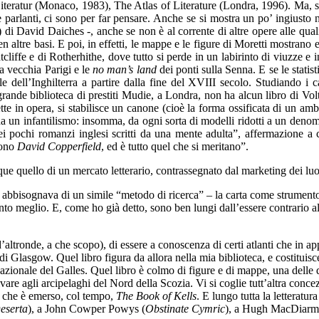
Literatur (Monaco, 1983), The Atlas of Literature (Londra, 1996). Ma, 
parlanti, ci sono per far pensare. Anche se si mostra un po’ ingiusto 
 di David Daiches -, anche se non è al corrente di altre opere alle qua
en altre basi. E poi, in effetti, le mappe e le figure di Moretti mostran
tcliffe e di Rotherhithe, dove tutto si perde in un labirinto di viuzze 
la vecchia Parigi e le
no man’s land
dei ponti sulla Senna. E se le statis
le dell’Inghilterra a partire dalla fine del XVIII secolo. Studiando i ca
 grande biblioteca di prestiti Mudie, a Londra, non ha alcun libro di Volt
in opera, si stabilisce un canone (cioè la forma ossificata di un ambient
 un infantilismo: insomma, da ogni sorta di modelli ridotti a un denomin
 pochi romanzi inglesi scritti da una mente adulta”, affermazione a 
gono
David Copperfield
, ed è tutto quel che si meritano”.
unque quello di un mercato letterario, contrassegnato dal marketing dei 
n abbisognava di un simile “metodo di ricerca” – la carta come strumento
 tanto meglio. E, come ho già detto, sono ben lungi dall’essere contrar
altronde, a che scopo), di essere a conoscenza di certi atlanti che in a
di Glasgow. Quel libro figura da allora nella mia biblioteca, e costituisce
zionale del Galles. Quel libro è colmo di figure e di mappe, una delle
ivare agli arcipelaghi del Nord della Scozia. Vi si coglie tutt’altra con
o, che è emerso, col tempo,
The Book of Kells
. E lungo tutta la letteratur
eserta
), a John Cowper Powys (
Obstinate Cymric
), a Hugh MacDiarm