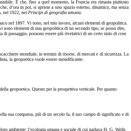
stabile. È che, fino a quel momento, la Francia era rimasta piuttosto
va che, d’ora in poi, si aprisse a uno spazio esterno, dinamico, ma senza
a, nel 1922, nei
Princìpi di geografia umana
.
aco nel 1897.
Vi sono, nel mio lavoro, alcuni elementi di geopolitica.
vi sono elementi di una geopolitica di un secondo tipo, se posso dire,
ta di passaggio, possono essere più rivelatrici di un certo stato di cose
scacchiere mondiale, in termini di risorse, di mercati e di sicurezza. La
ista, la geopoetica vuole essere mondificante.
 della geopoetica. Questo per la prospettiva verticale. Per quanto
lla sua comparsa, più di un secolo fa, il suo campo di significato e di
 il loro ambiente; l’ecologia umana e sociale di cui parlava H. G. Wells