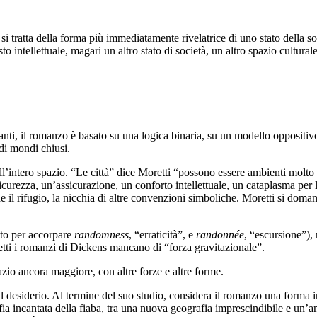
si tratta della forma più immediatamente rivelatrice di uno stato della so
to intellettuale, magari un altro stato di società, un altro spazio cultural
i, il romanzo è basato su una logica binaria, su un modello oppositivo, a
di mondi chiusi.
l’intero spazio. “Le città” dice Moretti “possono essere ambienti molto ‘
icurezza, un’assicurazione, un conforto intellettuale, un cataplasma per 
e il rifugio, la nicchia di altre convenzioni simboliche. Moretti si doma
ato per accorpare
randomness
, “erraticità”, e
randonnée
, “escursione”), 
etti i romanzi di Dickens mancano di “forza gravitazionale”.
io ancora maggiore, con altre forze e altre forme.
il desiderio. Al termine del suo studio, considera il romanzo una forma
ia incantata della fiaba, tra una nuova geografia imprescindibile e un’a