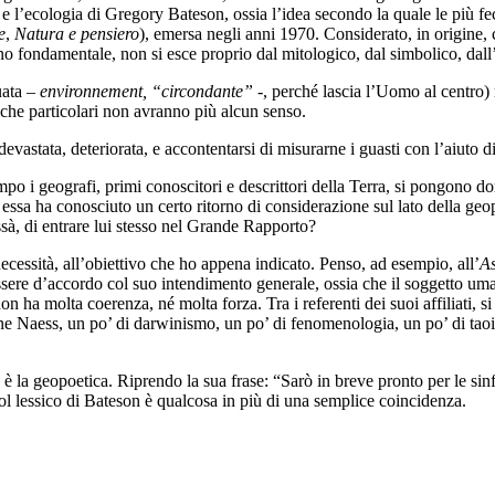
e l’ecologia di Gregory Bateson, ossia l’idea secondo la quale le più f
e
,
Natura e pensiero
), emersa negli anni 1970. Considerato, in origine, 
no fondamentale, non si esce proprio dal mitologico, dal simbolico, dall’
uata –
environnement, “circondante”
-, perché lascia l’Uomo al centro) 
iche particolari non avranno più alcun senso.
evastata, deteriorata, e accontentarsi di misurarne i guasti con l’aiuto di
po i geografi, primi conoscitori e descrittori della Terra, si pongono do
 essa ha conosciuto un certo ritorno di considerazione sul lato della geop
à, di entrare lui stesso nel Grande Rapporto?
 necessità, all’obiettivo che ho appena indicato. Penso, ad esempio, all’
As
ere d’accordo col suo intendimento generale, ossia che il soggetto uman
ha molta coerenza, né molta forza. Tra i referenti dei suoi affiliati, s
Arne Naess, un po’ di darwinismo, un po’ di fenomenologia, un po’ di tao
è la geopoetica. Riprendo la sua frase: “Sarò in breve pronto per le sinfo
ol lessico di Bateson è qualcosa in più di una semplice coincidenza.