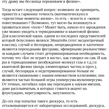
эту драму мы без конца переживаем в физике».
Тогда встает следующий вопрос: возможно ли примирить,
привести к гармонии точность (математическую) и
«прелестные моменты жизни», то есть – ясность и «живое
повествование»? Возможно, тут могло бы возникнуть и
проявиться иное «поле»? Может быть, начало его зарождения
уже можно увидеть в термодинамике и квантовой физике.
Для классической науки, одним из последних представителей
которой безусловно являлся Эйнштейн (этот эксцентричный
классик), случай и беспорядок, непредвиденное и хаотичное
являются переходными фигурами, эфемерными реальностями:
за каждым случаем стоит детерминированная необходимость,
потому что «Бог не играет в кости», как говорил он сам. И как
раз в термодинамике (возбуждение молекул газа и т.д.) и
квантовой физике (вихрь элементарных частиц и проч.),
случай, беспорядок и недетерминированное больше не
являются связанными с нашим невежеством иллюзиями; они
являются частью большой игры универсума-мультиверсума.
От точных, негибких наук мы переходим к наукам мягким,
даже расплывчатым, в которых ставится акцент на
флуктуацию, нерегулярность, запутанность.
До сих пор попытки такого дискурса, то есть
отталкивающегося от лабораторных исследований, дискурса,