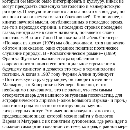
который бы можно было интегрировать в культуру, никак не
могут преодолеть словесную тавтологию и маньеристскую
риторику. Предчувствие нового логоса носится в воздухе, но
мы пока сталкиваемся только с болтологией. Тем не менее, в
книгах научной мысли, опубликованных в последнее время,
где-то в переходах страниц, в последних строках последней
главы, иногда даже в самом названии, появляется слово
«поэтика». В книге Ильи Пригожина и Изабель Стенгерс
«Порядок из хаоса» (1976) мы обнаруживаем, хотя напрямую
об этом и не сказано, одно странное понятие: поэтическое
слушание природы. В «Космогоническом романе» (1989)
Франсуа Фулатье показывается раздробленность
современного знания и его потенциальное стремление к
будущему единству, и делается это тоже в терминологии
поэтики. А когда в 1987 году Фернан Аллин публикует
«Поэтическую структуру мира», он говорит в ней не о
Малларме, а о Копернике и Кеплере. Конечно, и это
необходимо подчеркнуть, это не значит, что тем самым
отворяется дверь для наивного энтузиазма поэзочастиц, для
астрофизического лиризма («блюз Большого Взрыва» и проч.)
или иного рода тягостно поэтизирующих научно-
литературных потуг. Это именно неизведанная поэтика,
предвещающие знаки которой можно найти у биологов
Варела и Матурана с их понятием аутопоэзиса, где речь идет о
сложной самоорганизованной системе, которая, в равной мере