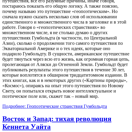
путешествия, все его разумные причины, иначе говоря,
постараюсь показать его общую логику. А также поясню,
почему называю это путешествие «геопоэтическим». Но
сначала нужно сказать несколько слов об использовании
единственного и множественного числа в заголовке и в этой
работе. Говоря о «геопоэтических странствиях» во
множественном числе, я не столько думаю о других
путешествиях Гумбольдта (в частности, по Центральной
Азии), сколько о продолжении того самого путешествия по
Экваториальной Америке и о тех идеях, которые оно
подарило Гумбольдту. В сущности, американское путешествие
будет тянуться через всю его жизнь, как огромная горная цепь,
пролегающая от Аляски до Огненной Земли. Гумбольдт будет
публиковать результаты этого путешествия в течение 30 лет,
которые воплотятся в обширном тридцатитомном издании. В
этих книгах, как и в некоторых других («Картины природы»,
«Космос»), опираясь на опыт этого путешествия по Новому
Свету, он попытался открыть новое интеллектуальное и
поэтическое поле или, скажет так – новый мир.
Подробнее: Геопоэтические странствия Гумбольдта
Восток и Запад: тихая революция
Кеннета Уайта