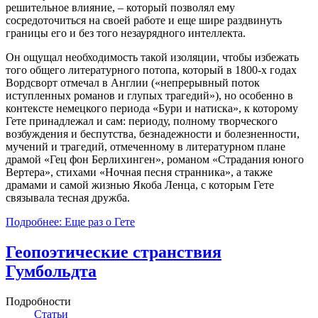
решительное влияние, – который позволял ему
сосредоточиться на своей работе и еще шире раздвинуть
границы его и без того незаурядного интеллекта.
Он ощущал необходимость такой изоляции, чтобы избежать
того общего литературного потопа, который в 1800-х годах
Вордсворт отмечал в Англии («непрерывный поток
иступленных романов и глупых трагедий»), но особенно в
контексте немецкого периода «Бури и натиска», к которому
Гете принадлежал и сам: периоду, полному творческого
возбуждения и беспутства, безнадежности и болезненности,
мучений и трагедий, отмеченному в литературном плане
драмой «Гец фон Берлихинген», романом «Страдания юного
Вертера», стихами «Ночная песня странника», а также
драмами и самой жизнью Якоба Ленца, с которым Гете
связывала тесная дружба.
Подробнее: Еще раз о Гете
Геопоэтические странствия
Гумбольдта
Подробности
Статьи