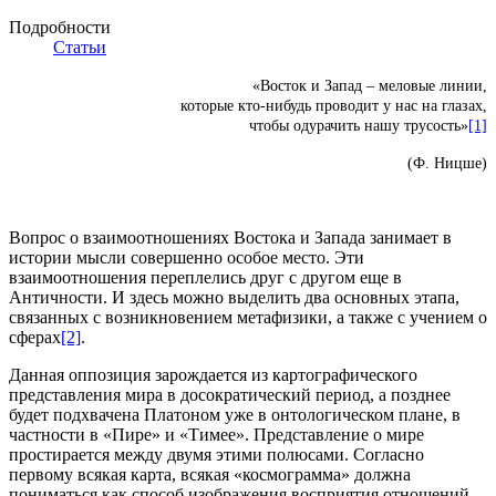
Подробности
Статьи
«Восток и Запад – меловые линии,
которые кто-нибудь проводит у нас на глазах,
чтобы одурачить нашу трусость»
[1]
(Ф. Ницше)
Вопрос о взаимоотношениях Востока и Запада занимает в
истории мысли совершенно особое место. Эти
взаимоотношения переплелись друг с другом еще в
Античности. И здесь можно выделить два основных этапа,
связанных с возникновением метафизики, а также с учением о
сферах
[2]
.
Данная оппозиция зарождается из картографического
представления мира в досократический период, а позднее
будет подхвачена Платоном уже в онтологическом плане, в
частности в «Пире» и «Тимее». Представление о мире
простирается между двумя этими полюсами. Согласно
первому всякая карта, всякая «космограмма» должна
пониматься как способ изображения восприятия отношений