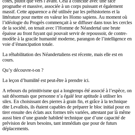
côtés, plutôt que vers l’avant. Cela a coïncidé avec une face
prognathe et massive, associée à un corps puissant et également
massif. Cette apparence a été utilisée par les préhistoriens et la
littérature pour mettre en valeur les Homo sapiens. Au moment où
l’idéologie du Progrès commençait à se diffuser dans tous les cercles
de la société, on tenait avec l’Homme de Néandertal une brute
épaisse au front fuyant qui pouvait servir de repoussoir, de contre-
modèle à la gracile humanité moderne, parangon de l’intelligence en
voie d’émancipation totale.
La réhabilitation des Néandertaliens est récente, mais elle est en
cours.
Qu’y découvre-t-on ?
La leçon d’humilité est peut-être à prendre ici.
A rebours du primitivisme qui a longtemps été associé à l’espèce, on
sait désormais que personne n’a égalé leur aptitude à utiliser les
silex. En choisissant des pierres à grain fin, et grâce à la technique
dite Levallois, ils étaient capables de préparer le bloc initial pour en
tirer ensuite des éclats aux formes très variées, attestant par là même
aussi bien d’une grande habileté technique que d’une capacité de
prévision de leurs besoins, tant immédiats que pour de futurs
déplacements.