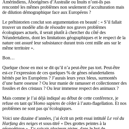
Amérindiens, Aborigènes d’Australie ou Inuits n’ont-ils pas
rencontré les mêmes problèmes non seulement d’acculturation mais
de dilution démographique face aux Européens ?
Le préhistorien conclut son argumentation en beauté : « S’il fallait
trouver un modèle afin de résoudre nos graves problèmes
écologiques actuels, il serait plutôt à chercher du côté des
Néandertaliens, dont les limitations géographiques et le respect de la
nature ont assuré leur subsistance durant trois cent mille ans sur le
même territoire ».
Bon…
Quelque chose en moi se dit qu’il n’a peut-être pas tort. Peut-être
est-ce l’expression de ces quelques % de gènes néandertaliens
hérités par les Européens ? J’aurais leurs yeux bleus, surmontés
d’une barre osseuse ? Ou leur manie de ramasser et collectionner des
fossiles et des cristaux ? Ou leur immense respect des animaux ?
Mais comme je l’ai déjà indiqué au début de cette conférence, je
refuse en tant qu’
Homo sapiens
de céder à l’auto-flagellation. Et nos
problèmes ne sont pas qu’écologiques.
Voici une dizaine d’années, j’ai écrit un petit essai intitulé
Le vol du
Harfang des neiges
et sous-titré « Des grottes peintes à la
géopoétique ». J’y suivais plusieurs pistes, dans le but de