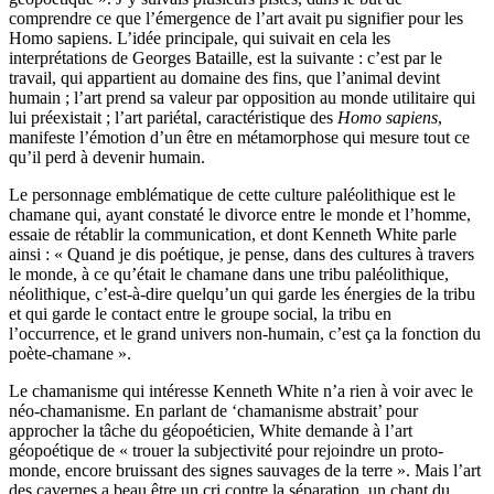
comprendre ce que l’émergence de l’art avait pu signifier pour les
Homo sapiens. L’idée principale, qui suivait en cela les
interprétations de Georges Bataille, est la suivante : c’est par le
travail, qui appartient au domaine des fins, que l’animal devint
humain ; l’art prend sa valeur par opposition au monde utilitaire qui
lui préexistait ; l’art pariétal, caractéristique des
Homo sapiens
,
manifeste l’émotion d’un être en métamorphose qui mesure tout ce
qu’il perd à devenir humain.
Le personnage emblématique de cette culture paléolithique est le
chamane qui, ayant constaté le divorce entre le monde et l’homme,
essaie de rétablir la communication, et dont Kenneth White parle
ainsi : « Quand je dis poétique, je pense, dans des cultures à travers
le monde, à ce qu’était le chamane dans une tribu paléolithique,
néolithique, c’est-à-dire quelqu’un qui garde les énergies de la tribu
et qui garde le contact entre le groupe social, la tribu en
l’occurrence, et le grand univers non-humain, c’est ça la fonction du
poète-chamane ».
Le chamanisme qui intéresse Kenneth White n’a rien à voir avec le
néo-chamanisme. En parlant de ‘chamanisme abstrait’ pour
approcher la tâche du géopoéticien, White demande à l’art
géopoétique de « trouer la subjectivité pour rejoindre un proto-
monde, encore bruissant des signes sauvages de la terre ». Mais l’art
des cavernes a beau être un cri contre la séparation, un chant du