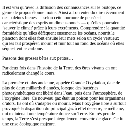
Il est vrai qu’avec la diffusion des connaissances sur le biotope, ce
genre de propos étonne moins. Ainsi a-t-on entendu dire récemment
des baleines bleues — selon cette tournure de pensée si
caractéristique des esprits unidimensionnels — qu’elles pourraient
‘sauver le climat’ grâce à leurs excréments. Comprendre : la quantité
formidable qu’elles défèquent ensemence les océans, nourrit le
plancton dont elles font ensuite leur mets selon un cycle vertueux
qui les fait prospérer, mourir et finir tout au fond des océans où elles
séquestrent le carbone.
Passons des grosses bêtes aux petites…
Par deux fois dans l’histoire de la Terre, des êtres vivants en ont
radicalement changé le cours.
La première et plus ancienne, appelée Grande Oxydation, date de
plus de deux milliards d’années, lorsque des bactéries
photosynthétiques ont libéré dans l’eau, puis dans l’atmosphère, de
l’oxygène libre. Ce nouveau gaz était un poison pour les organismes
d’alors. Ils ont dû s’adapter ou mourir. Mais l’oxygène libre a surtout
provoqué la disparition du principal gaz à effet de serre, le méthane,
qui maintenait une température douce sur Terre. En très peu de
temps, la Terre s’est presque intégralement couverte de glace. Ce fut
une crise écologique majeure.