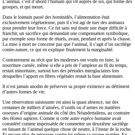
L’animal, c’est d’abord l’humain qui vit auprès de soi, qui forme des
groupes, et qui meurt.
Dans le lointain passé des hominidés, l’alimentation était
exclusivement végétarienne, puis il s’est agi de tuer des animaux
pour prendre leur force. Ce fut sans nul doute une étape difficile à
franchir, un sacrifice qui demandait une compensation symbolique,
par exemple sous forme de rituels, avant, pendant et après la chasse.
La mise à mort ne concerne pas que l’animal, il s’agit d’un sacrilège
contre-nature, ce qui en explique finalement la marginalité.
Contrairement au récit que les modernes ont voulu en faire, la
nourriture carnée, même si elle a pris de l’ampleur au fil du temps,
restait minoritaire, surtout lors des périodes interglaciaires lors
desquelles l’apport en fibres végétales restait la base alimentaire.
Il n’est jamais anodin de préserver sa propre existence au détriment
d’autres formes de vie.
Une observation saisissante est ainsi la quasi absence, sur des
centaines de milliers d’années, d’outils ou d’armes en matières
osseuses d’origine animale du côté des Néandertaliens, au contraire
des
Homo sapiens
. Comme si cette autre espèce humaine avait
considéré comme impensable de commettre un deuxième sacrilège
en faisant de l’animal quelque chose de neutre, à l’instar de la roche.
Et encore plus de retourner contre lui-même sa propre matière. En