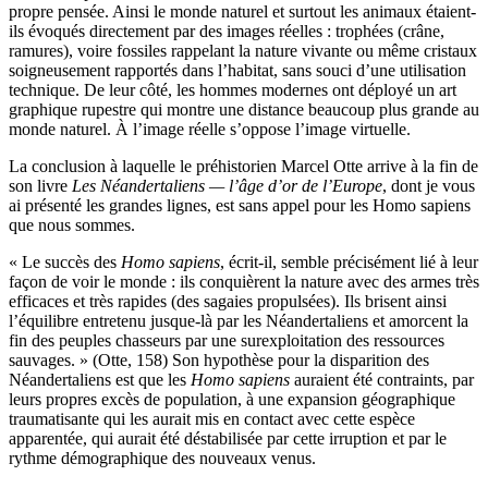
propre pensée. Ainsi le monde naturel et surtout les animaux étaient-
ils évoqués directement par des images réelles : trophées (crâne,
ramures), voire fossiles rappelant la nature vivante ou même cristaux
soigneusement rapportés dans l’habitat, sans souci d’une utilisation
technique. De leur côté, les hommes modernes ont déployé un art
graphique rupestre qui montre une distance beaucoup plus grande au
monde naturel. À l’image réelle s’oppose l’image virtuelle.
La conclusion à laquelle le préhistorien Marcel Otte arrive à la fin de
son livre
Les Néandertaliens — l’âge d’or de l’Europe
, dont je vous
ai présenté les grandes lignes, est sans appel pour les Homo sapiens
que nous sommes.
« Le succès des
Homo sapiens
, écrit-il, semble précisément lié à leur
façon de voir le monde : ils conquièrent la nature avec des armes très
efficaces et très rapides (des sagaies propulsées). Ils brisent ainsi
l’équilibre entretenu jusque-là par les Néandertaliens et amorcent la
fin des peuples chasseurs par une surexploitation des ressources
sauvages. » (Otte, 158) Son hypothèse pour la disparition des
Néandertaliens est que les
Homo sapiens
auraient été contraints, par
leurs propres excès de population, à une expansion géographique
traumatisante qui les aurait mis en contact avec cette espèce
apparentée, qui aurait été déstabilisée par cette irruption et par le
rythme démographique des nouveaux venus.