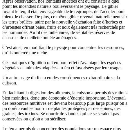
Après observation, nos lointains ancêtres ont dû constater à quel
point les incendies naturels bouleversaient le paysage. Le gibier
fuyant le feu, il était envisageable de le regrouper, de l’acculer pour
mieux le chasser. De plus, ce même gibier revenait naturellement sur
les terres brûlées, attiré par la nouvelle végétation faite d’herbes et
d’arbustes offrant baies, fruits et noix également très recherchés par
les hominidés. Au fil des millénaires, de véritables réserves de
chasse et de cueillette ont été aménagées.
C’est ainsi, en modifiant le paysage pour concentrer les ressources,
qu’ils ont créé une niche.
Ces pratiques d’ignition ont eu pour effet d’avantager les espèces
végétales et animales adaptées au feu et favorisées par leur usage.
Un autre usage du feu a eu des conséquences extraordinaires : la
cuisson.
En facilitant la digestion des aliments, la cuisson a permis des rations
bien moindres, donc une économie d’énergie importante. L’éventail
des ressources nutritives est devenu beaucoup plus large puisqu’on a
pu dorénavant se nourrir de plantes protégées par des épines, des
graines, des toxines. Se nourrir de viandes qui ne se seraient pas
conservées ou qu’on a pu stériliser.
Le feu a permis de concentrer des populations sur un espace plus