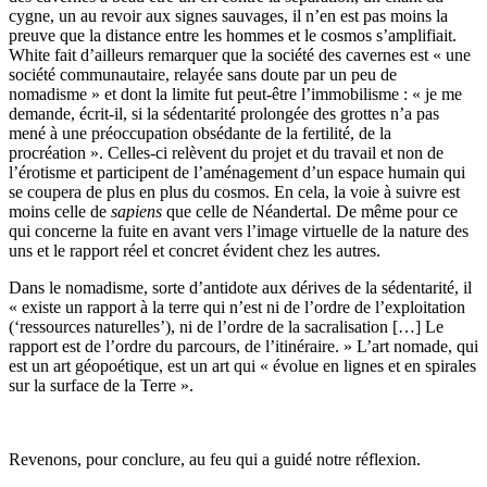
cygne, un au revoir aux signes sauvages, il n’en est pas moins la
preuve que la distance entre les hommes et le cosmos s’amplifiait.
White fait d’ailleurs remarquer que la société des cavernes est « une
société communautaire, relayée sans doute par un peu de
nomadisme » et dont la limite fut peut-être l’immobilisme : « je me
demande, écrit-il, si la sédentarité prolongée des grottes n’a pas
mené à une préoccupation obsédante de la fertilité, de la
procréation ». Celles-ci relèvent du projet et du travail et non de
l’érotisme et participent de l’aménagement d’un espace humain qui
se coupera de plus en plus du cosmos. En cela, la voie à suivre est
moins celle de
sapiens
que celle de Néandertal. De même pour ce
qui concerne la fuite en avant vers l’image virtuelle de la nature des
uns et le rapport réel et concret évident chez les autres.
Dans le nomadisme, sorte d’antidote aux dérives de la sédentarité, il
« existe un rapport à la terre qui n’est ni de l’ordre de l’exploitation
(‘ressources naturelles’), ni de l’ordre de la sacralisation […] Le
rapport est de l’ordre du parcours, de l’itinéraire. » L’art nomade, qui
est un art géopoétique, est un art qui « évolue en lignes et en spirales
sur la surface de la Terre ».
Revenons, pour conclure, au feu qui a guidé notre réflexion.