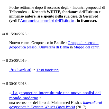
Poche settimane dopo il successo degli « Incontri geopoetici di
Trébeurden »,
Kenneth WHITE, fondatore dell'Istituto e
immenso autore, si è spento nella sua casa di Gwenved
(vedi l'
Annuncio ai membri dell'Istituto
- in francese).
⇒ il 15/04/2023 :
Nuovo centro Geopoetico in Brasile :
Gruppo di ricerca in
geopoetica presso l'Università di Bahia
i
n
Mappa dei centri
⇒ il 25/06/2019 :
Precisazioni
in
Testi fondatori
⇒ il 30/01/2018 :
«
La geopoetica interculturale una nuova analisi del
mondo moderno
»
una recensione del libro de Mohammed Hashas
Intercultural
geopoetics in Kenneth White's Open World
(2017)