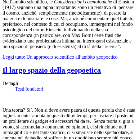
Nell’ambito scientifico, le
Considerazioni cosmologiche
di Einstein
(1917) segnano una tappa importante: sono un tentativo di pensare
il cosmo, anziché, semplicemente (metodicamente), di pesare la
materia e di misurare le cose. Ma, anziché commentare quel trattato,
preferisco, nel contesto di cui ci occupiamo, immergermi nel fondo
psicologico del uomo Einstein, individuando nella sua
corrispondenza (in particolare, con Max Born) certe frasi che
evidenziano una problematica intima, un interrogarsi esistenziale e
uno spazio di pensiero (e di esistenza) al di là della “ricerca”.
Leggi tutto: Un approccio scientifico all’ambito geopoetico
Il largo spazio della geopoetica
Dettagli
Testi fondatori
Una teoria? Si’. Non si deve avere paura di questa parola che è stata
ingiustamente scartata in questi ultimi tempi, per lasciare il posto ad
un proliferare di gadget ed accessori fai da te. Senza teoria si gira a
vuoto, si accumulano commenti ed opinioni, ci si rinchiude nell’
immaginifico e nel fantasmatico, ci si smarisce nello spettacolare, si
annega nel dettaglio, si soffoca in un quotidiano sempre più opaco.