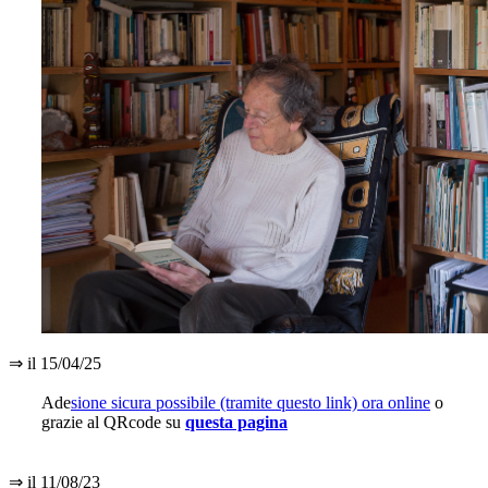
⇒ il 15/04/25
Ade
sione sicura possibile (tramite questo link) ora online
o
grazie al QRcode su
questa pagina
⇒ il 11/08/23